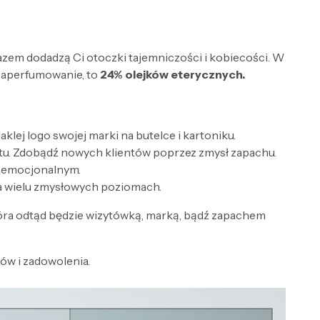
razem dodadzą Ci otoczki tajemniczości i kobiecości. W
zaperfumowanie, to
24% olejków eterycznych.
lej logo swojej marki na butelce i kartoniku.
tu. Zdobądź nowych klientów poprzez zmysł zapachu.
e emocjonalnym.
a wielu zmysłowych poziomach.
óra odtąd będzie wizytówką, marką, bądź zapachem
w i zadowolenia.