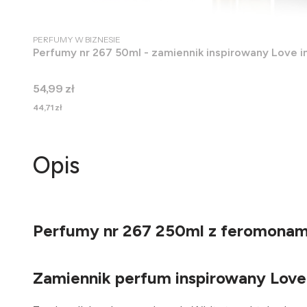
PRODUCENT
PERFUMY W BIZNESIE
Perfumy nr 267 50ml - zamiennik inspirowany Love 
Cena
54,99 zł
Cena
44,71 zł
Opis
Perfumy nr 267 250ml z feromonami
Zamiennik perfum inspirowany Love