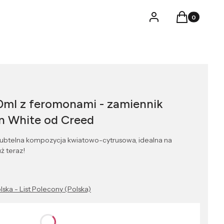
Produkty w k
Logowanie
Koszyk
0ml z feromonami - zamiennik
in White od Creed
ubtelna kompozycja kwiatowo-cytrusowa, idealna na
ż teraz!
lska - List Polecony (Polska)