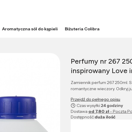
Aromatyczna sól do kąpieli
Biżuteria Colibra
Perfumy nr 267 25
inspirowany Love 
Zamiennik perfum 267 250ml. S
romantyczne wieczory. Odkryj ju
Przejdź do pełnego opisu
Czas wysyłki:
24 godziny
Dostawa
od 7,80 zł
- Poczta Po
Dostępność:
duża ilość
Wybierz wariant produktu: