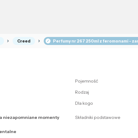
Creed
Perfumy nr 267 250ml z feromonami - za
Pojemność
Rodzaj
Dla kogo
na niezapomniane momenty
Składniki podstawowe
entalne