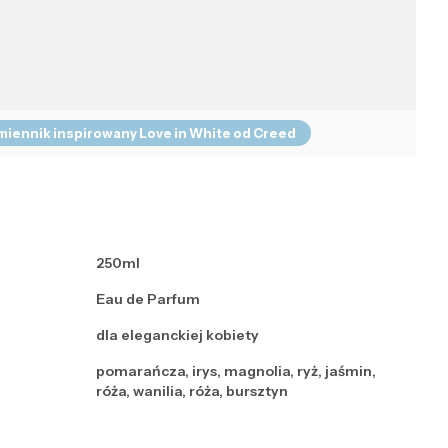
miennik inspirowany Love in White od Creed
250ml
Eau de Parfum
dla eleganckiej kobiety
pomarańcza, irys, magnolia, ryż, jaśmin,
róża, wanilia, róża, bursztyn