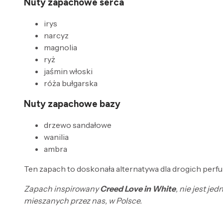
Nuty zapachowe serca
irys
narcyz
magnolia
ryż
jaśmin włoski
róża bułgarska
Nuty zapachowe bazy
drzewo sandałowe
wanilia
ambra
Ten zapach to doskonała alternatywa dla drogich perfum
Zapach inspirowany
Creed Love in White
, nie jest j
mieszanych przez nas, w Polsce.