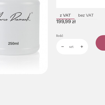
Poszczególne warianty mogą róż
z VAT
bez VAT
Cena
199,99 zł
Ilość
szt.