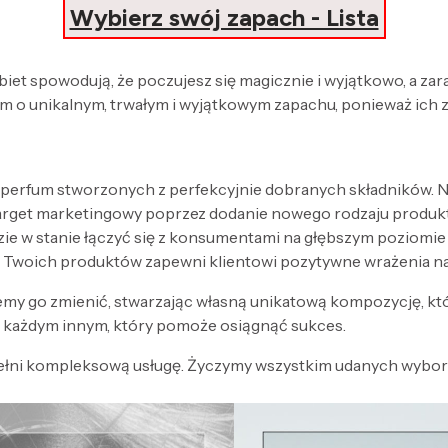
Wybierz swój zapach - Lista
obiet spowodują, że poczujesz się magicznie i wyjątkowo, a za
 o unikalnym, trwałym i wyjątkowym zapachu, ponieważ ich 
 perfum stworzonych z perfekcyjnie dobranych składników. Nak
target marketingowy poprzez dodanie nowego rodzaju produk
zie w stanie łączyć się z konsumentami na głębszym poziomi
 Twoich produktów zapewni klientowi pozytywne wrażenia n
my go zmienić, stwarzając własną unikatową kompozycję, kt
każdym innym, który pomoże osiągnąć sukces.
ełni kompleksową usługę. Życzymy wszystkim udanych wyboró