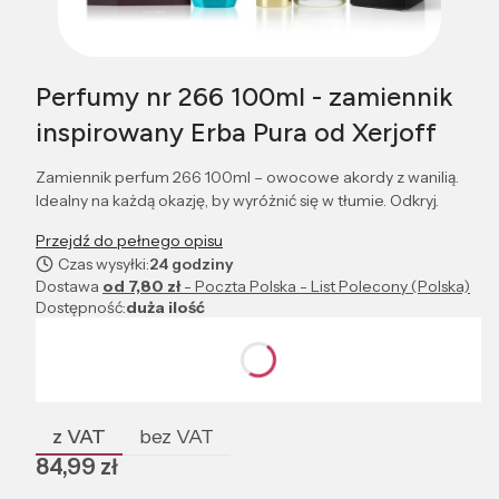
Perfumy nr 266 100ml - zamiennik
inspirowany Erba Pura od Xerjoff
Zamiennik perfum 266 100ml – owocowe akordy z wanilią.
Idealny na każdą okazję, by wyróżnić się w tłumie. Odkryj.
Przejdź do pełnego opisu
Czas wysyłki:
24 godziny
Dostawa
od 7,80 zł
- Poczta Polska - List Polecony (Polska)
Dostępność:
duża ilość
Wybierz wariant produktu:
Poszczególne warianty mogą różnić się ceną
z VAT
bez VAT
Cena
84,99 zł