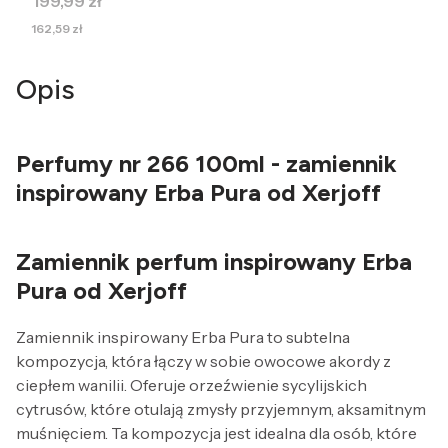
Cena
199,99 zł
Cena
162,59 zł
Opis
Perfumy nr 266 100ml - zamiennik
inspirowany Erba Pura od Xerjoff
Zamiennik perfum inspirowany Erba
Pura od Xerjoff
Zamiennik inspirowany Erba Pura to subtelna
kompozycja, która łączy w sobie owocowe akordy z
ciepłem wanilii. Oferuje orzeźwienie sycylijskich
cytrusów, które otulają zmysły przyjemnym, aksamitnym
muśnięciem. Ta kompozycja jest idealna dla osób, które