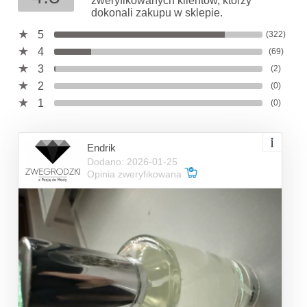
zweryfikowanych klientów, którzy
dokonali zakupu w sklepie.
5
(322)
4
(69)
3
(2)
2
(0)
1
(0)
Endrik
Dodano: 2026-01-25
Opinia zweryfikowana