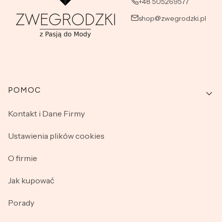
+48 505269577
shop@zwegrodzki.pl
Linki w stopce
POMOC
Kontakt i Dane Firmy
Ustawienia plików cookies
O firmie
Jak kupować
Porady