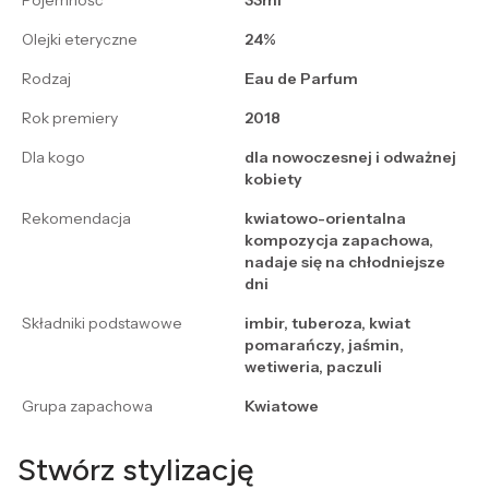
Pojemność
33ml
Olejki eteryczne
24%
Rodzaj
Eau de Parfum
Rok premiery
2018
Dla kogo
dla nowoczesnej i odważnej
kobiety
Rekomendacja
kwiatowo-orientalna
kompozycja zapachowa,
nadaje się na chłodniejsze
dni
Składniki podstawowe
imbir, tuberoza, kwiat
pomarańczy, jaśmin,
wetiweria, paczuli
Grupa zapachowa
Kwiatowe
Stwórz stylizację