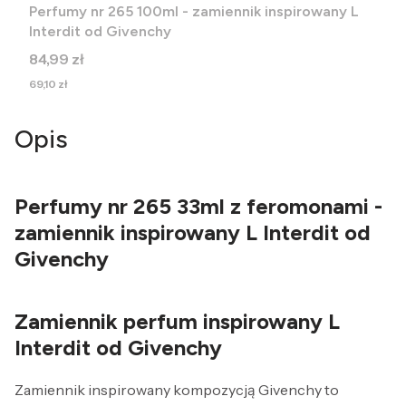
Perfumy nr 265 100ml - zamiennik inspirowany L
Interdit od Givenchy
Cena
84,99 zł
Cena
69,10 zł
Opis
Perfumy nr 265 33ml z feromonami -
zamiennik inspirowany L Interdit od
Givenchy
Zamiennik perfum inspirowany L
Interdit od Givenchy
Zamiennik inspirowany kompozycją Givenchy to