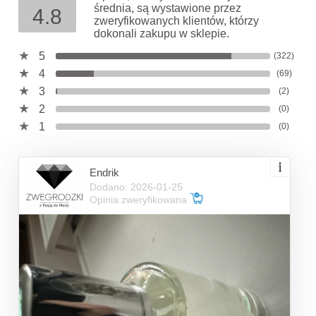
średnia, są wystawione przez
4.8
zweryfikowanych klientów, którzy
dokonali zakupu w sklepie.
5
(322)
4
(69)
3
(2)
2
(0)
1
(0)
Endrik
Dodano: 2026-01-25
Opinia zweryfikowana