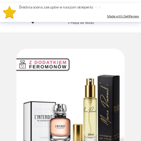
Średnia ocena zakupów w naszym sklepie to:
4.8
Made with GetReview