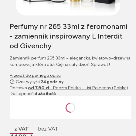
Perfumy nr 265 33ml z feromonami
- zamiennik inspirowany L Interdit
od Givenchy
Zamiennik perfum 265 33ml – elegancka, kwiatowo-drzewna
kompozycja, która otuli Cię na cały dzień. Sprawdź!
Przejdź do pełnego opisu
Czas wysyłki:
24 godziny
Dostawa
od 7,80 zł
- Poczta Polska - List Polecony (Polska)
Dostępność:
duża ilość
Wybierz wariant produktu:
Poszczególne warianty mogą różnić się ceną
z VAT
bez VAT