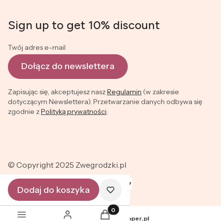
Sign up to get 10% discount
Twój adres e-mail
Dołącz do newslettera
Zapisując się, akceptujesz nasz
Regulamin
(w zakresie
dotyczącym Newslettera). Przetwarzanie danych odbywa się
zgodnie z
Polityką prywatności
.
© Copyright 2025 Zwegrodzki.pl
Dodaj do koszyka
Produkty w koszyku: 0. Zobacz szc
Sklep internetowy
Shoper.pl