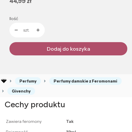
Cena
44,99 zł
Ilość
szt.
Dodaj do koszyka
Perfumy
Perfumy damskie z Feromonami
Givenchy
Cechy produktu
Zawiera feromony
Tak