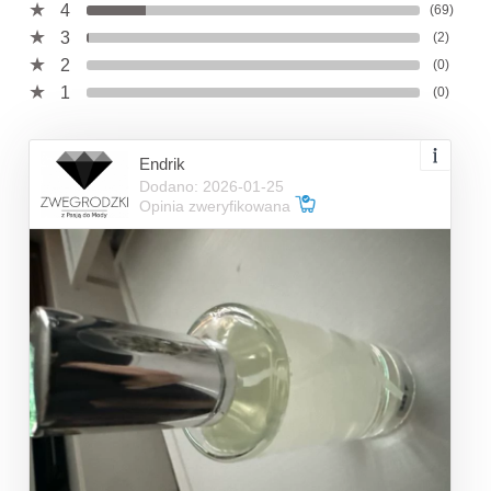
4
(69)
3
(2)
2
(0)
1
(0)
Endrik
Dodano: 2026-01-25
Opinia zweryfikowana