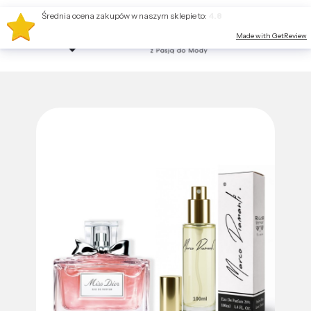
Średnia ocena zakupów w naszym sklepie to:
4.8
Made with GetReview