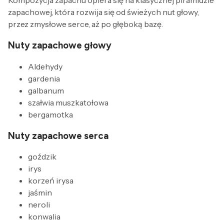
Kompozycja zapachu opiera się na klasycznej piramidzie
zapachowej, która rozwija się od świeżych nut głowy,
przez zmysłowe serce, aż po głęboką bazę.
Nuty zapachowe głowy
Aldehydy
gardenia
galbanum
szałwia muszkatołowa
bergamotka
Nuty zapachowe serca
goździk
irys
korzeń irysa
jaśmin
neroli
konwalia