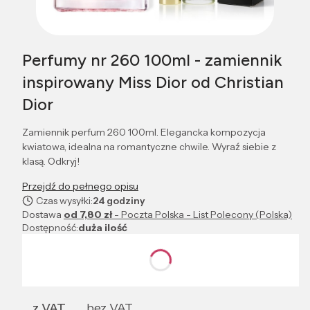
Perfumy nr 260 100ml - zamiennik
inspirowany Miss Dior od Christian
Dior
Zamiennik perfum 260 100ml. Elegancka kompozycja
kwiatowa, idealna na romantyczne chwile. Wyraź siebie z
klasą. Odkryj!
Przejdź do pełnego opisu
Czas wysyłki:
24 godziny
Dostawa
od 7,80 zł
- Poczta Polska - List Polecony (Polska)
Dostępność:
duża ilość
Wybierz wariant produktu:
Poszczególne warianty mogą różnić się ceną
z VAT
bez VAT