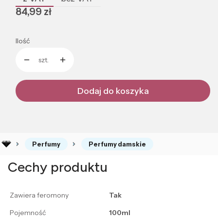
Cena
84,99 zł
Ilość
szt.
Dodaj do koszyka
Perfumy
Perfumy damskie
Cechy produktu
Zawiera feromony
Tak
Pojemność
100ml