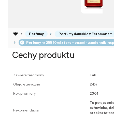
Perfumy
Perfumy damskie z Feromonami
Perfumy nr 255 10ml z feromonami - zamiennik ins
Cechy produktu
Zawiera feromony
Tak
Olejki eteryczne
24%
Rok premiery
2001
To połączeni
człowieka, dz
Rekomendacja
przekształcan