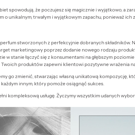
obiet spowodują, że poczujesz się magicznie i wyjątkowo, a za
 o unikalnym, trwałym i wyjątkowym zapachu, ponieważ ich 
 perfum stworzonych z perfekcyjnie dobranych składników. Nak
target marketingowy poprzez dodanie nowego rodzaju produk
zie w stanie łączyć się z konsumentami na głębszym poziomi
 Twoich produktów zapewni klientowi pozytywne wrażenia n
my go zmienić, stwarzając własną unikatową kompozycję, kt
każdym innym, który pomoże osiągnąć sukces.
ełni kompleksową usługę. Życzymy wszystkim udanych wyboró