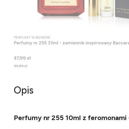
PRODUCENT
PERFUMY W BIZNESIE
Perfumy nr 255 33ml - zamiennik inspirowany Baccar
Cena
37,99 zł
Cena
30,89 zł
Opis
Perfumy nr 255 10ml z feromonami 