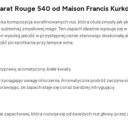
arat Rouge 540 od Maison Francis Kurkd
a kompozycja wyrafinowanych nut, która otula zmysły jak ak
btelnej, zmysłowej magii. Ten zapach idealnie wpisuje się w s
 on wysoką jakość w przystępnej cenie, stanowiąc doskonałą a
yjść po spotkania przy lampce wina.
zyprawy, aromatyczny, białe kwiaty
yciągając uwagę otoczenia. Aromatyczna podróż zaczyna się 
iając, że zapach staje się coraz bardziej intrygujący.
e zapachowej, która rozwija się od świeżych nut głowy, przez