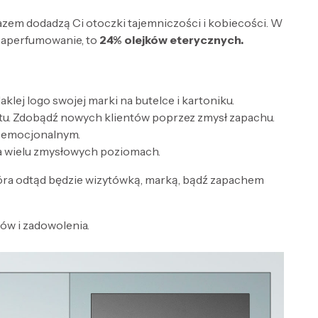
razem dodadzą Ci otoczki tajemniczości i kobiecości. W
zaperfumowanie, to
24% olejków eterycznych.
lej logo swojej marki na butelce i kartoniku.
tu. Zdobądź nowych klientów poprzez zmysł zapachu.
e emocjonalnym.
a wielu zmysłowych poziomach.
óra odtąd będzie wizytówką, marką, bądź zapachem
w i zadowolenia.