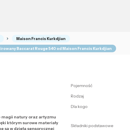
Maison Francis Kurkdjian
pirowany Baccarat Rouge 540 od Maison Francis Kurkdjian
Pojemność
Rodzaj
Dla kogo
e magii natury oraz artyzmu
ięki którym surowe materiały
Składniki podstawowe
e są w dzieła sensorycznej