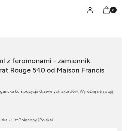
Produkty w k
Logowanie
Koszyk
ml z feromonami - zamiennik
rat Rouge 540 od Maison Francis
egancka kompozycja drzewnych akordów. Wyróżnij się swoją
lska - List Polecony (Polska)