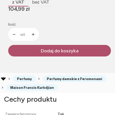
z VAT
bez VAT
Cena
104,99 zł
Ilość
szt.
Dodaj do koszyka
Perfumy
Perfumy damskie z Feromonami
Maison Francis Kurkdjian
Cechy produktu
Zawiera feromony
Tak