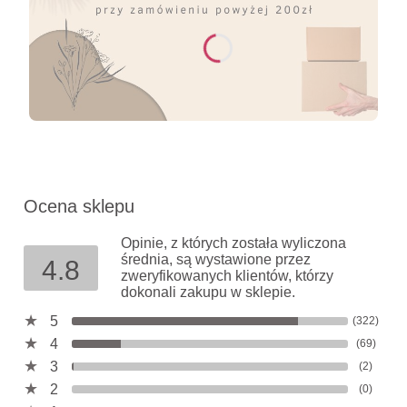
Ocena sklepu
Opinie, z których została wyliczona
średnia, są wystawione przez
4.8
zweryfikowanych klientów, którzy
dokonali zakupu w sklepie.
5
(322)
4
(69)
3
(2)
2
(0)