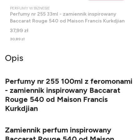
PRODUCENT
PERFUMY W BIZNESIE
Perfumy nr 255 33ml - zamiennik inspirowany
Baccarat Rouge 540 od Maison Francis Kurkdjian
Cena
37,99 zł
Cena
30,89 zł
Opis
Perfumy nr 255 100ml z feromonami
- zamiennik inspirowany Baccarat
Rouge 540 od Maison Francis
Kurkdjian
Zamiennik perfum inspirowany
Baccarat Rouge 540 od Maison