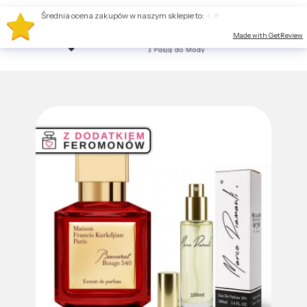
Średnia ocena zakupów w naszym sklepie to:
4.8
Made with GetReview