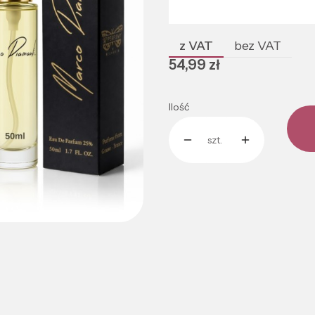
Poszczególne warianty mogą róż
z VAT
bez VAT
Cena
54,99 zł
Ilość
szt.