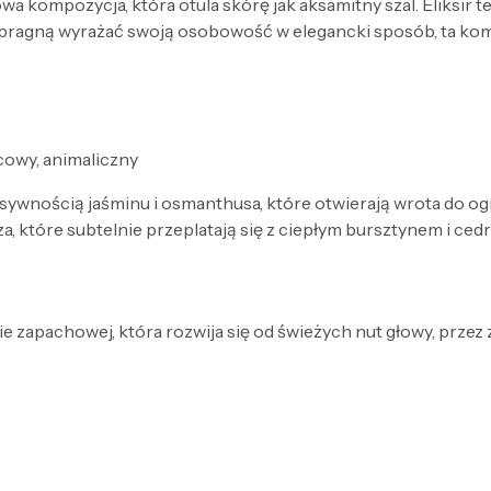
a kompozycja, która otula skórę jak aksamitny szal. Eliksir 
 pragną wyrażać swoją osobowość w elegancki sposób, ta ko
cowy, animaliczny
ywnością jaśminu i osmanthusa, które otwierają wrota do o
a, które subtelnie przeplatają się z ciepłym bursztynem i ced
e zapachowej, która rozwija się od świeżych nut głowy, przez