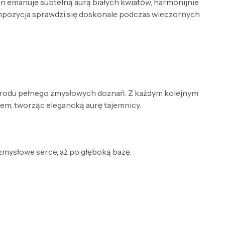
ten emanuje subtelną aurą białych kwiatów, harmonijnie
mpozycja sprawdzi się doskonale podczas wieczornych
grodu pełnego zmysłowych doznań. Z każdym kolejnym
rem, tworząc elegancką aurę tajemnicy.
 zmysłowe serce, aż po głęboką bazę.