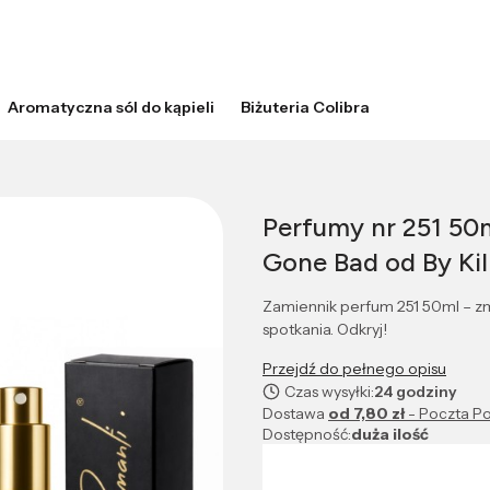
Aromatyczna sól do kąpieli
Biżuteria Colibra
Perfumy nr 251 50m
Gone Bad od By Kil
Zamiennik perfum 251 50ml – z
spotkania. Odkryj!
Przejdź do pełnego opisu
Czas wysyłki:
24 godziny
Dostawa
od 7,80 zł
- Poczta Po
Dostępność:
duża ilość
Wybierz wariant produktu: