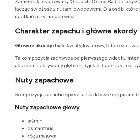
Zamiennik inspirowany 'Good Girl Gone Bad' to zmysłow
łącząc świeżość z nutami owocowymi. Dla osób, które
spotkań przy lampce wina.
Charakter zapachu i główne akordy
Główne akordy:
białe kwiaty, kwiatowy, tuberoza, owo
Ta kompozycja zachwyca od pierwszego wdechu intens
akordem odkrywamy głębię indyjskiej tuberozy i narcyz
Nuty zapachowe
Kompozycja zapachu opiera się na klasycznej piramidzi
Nuty zapachowe głowy
jaśmin
osmanthus
róża majowa