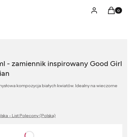
Produkty w k
Logowanie
Koszyk
l - zamiennik inspirowany Good Girl
ian
mysłowa kompozycja białych kwiatów. Idealny na wieczorne
lska - List Polecony (Polska)