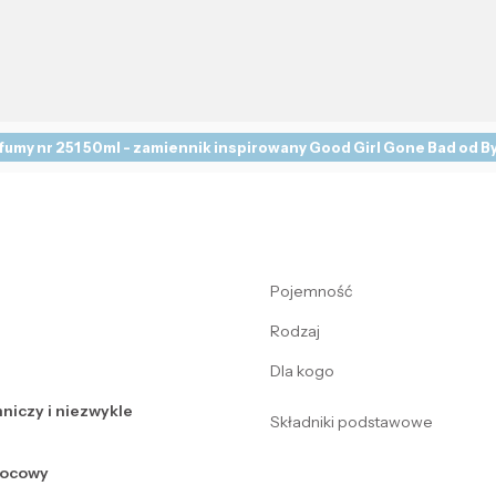
fumy nr 251 50ml - zamiennik inspirowany Good Girl Gone Bad od By
Pojemność
Rodzaj
Dla kogo
niczy i niezwykle
Składniki podstawowe
wocowy