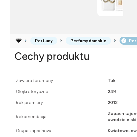
Perfumy
Perfumy damskie
Per
Cechy produktu
Zawiera feromony
Tak
Olejki eteryczne
24%
Rok premiery
2012
Zapach tajem
Rekomendacja
uwodzicielski
Grupa zapachowa
Kwiatowo-o