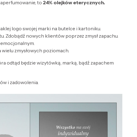
zaperfumowanie, to
24% olejków eterycznych.
lej logo swojej marki na butelce i kartoniku.
tu. Zdobądź nowych klientów poprzez zmysł zapachu.
e emocjonalnym.
a wielu zmysłowych poziomach.
óra odtąd będzie wizytówką, marką, bądź zapachem
w i zadowolenia.