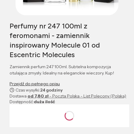
Perfumy nr 247 100ml z
feromonami - zamiennik
inspirowany Molecule 01 od
Escentric Molecules
Zamiennik perfum 247 100ml. Subtelna kompozycja
otulająca zmysły. Idealny na eleganckie wieczory. Kup!
Przejdź do pełnego opisu
Czas wysyłki:
24 godziny
Dostawa
od 7,80 zł
- Poczta Polska - List Polecony (Polska)
Dostępność:
duża ilość
Wybierz wariant produktu:
Poszczególne warianty mogą różnić się ceną