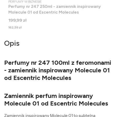
PRODUCENT
PERFUMY W BIZNESIE
Perfumy nr 247 250ml - zamiennik inspirowany
Molecule 01 od Escentric Molecules
Cena
199,99 zł
Cena
162,59 zł
Opis
Perfumy nr 247 100ml z feromonami
- zamiennik inspirowany Molecule 01
od Escentric Molecules
Zamiennik perfum inspirowany
Molecule 01 od Escentric Molecules
Zamiennik inspirowany Molecule 01 to subtelna