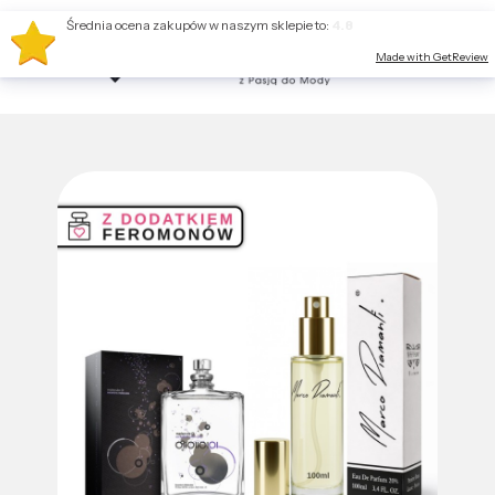
Średnia ocena zakupów w naszym sklepie to:
4.8
Made with GetReview