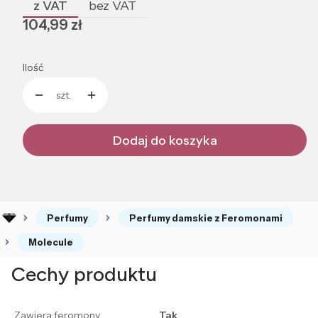
z VAT
bez VAT
Cena
104,99 zł
Ilość
szt.
Dodaj do koszyka
Perfumy
Perfumy damskie z Feromonami
Molecule
Cechy produktu
Zawiera feromony
Tak