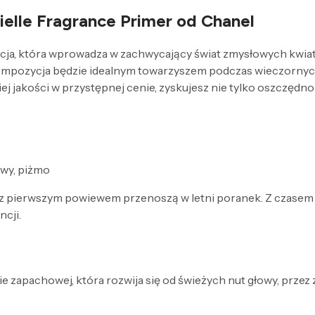
elle Fragrance Primer od Chanel
cja, która wprowadza w zachwycający świat zmysłowych kwia
a kompozycja będzie idealnym towarzyszem podczas wieczornyc
iej jakości w przystępnej cenie, zyskujesz nie tylko oszczę
owy, piżmo
z pierwszym powiewem przenoszą w letni poranek. Z czasem r
cji.
e zapachowej, która rozwija się od świeżych nut głowy, przez