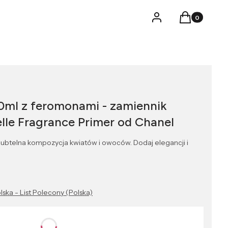
Produkty w k
Logowanie
Koszyk
0ml z feromonami - zamiennik
lle Fragrance Primer od Chanel
ubtelna kompozycja kwiatów i owoców. Dodaj elegancji i
lska - List Polecony (Polska)