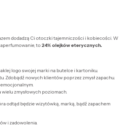
razem dodadzą Ci otoczki tajemniczości i kobiecości. W
zaperfumowanie, to
24% olejków eterycznych.
lej logo swojej marki na butelce i kartoniku.
tu. Zdobądź nowych klientów poprzez zmysł zapachu.
e emocjonalnym.
a wielu zmysłowych poziomach.
óra odtąd będzie wizytówką, marką, bądź zapachem
w i zadowolenia.