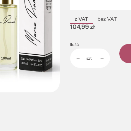
Poszczególne warianty mogą róż
z VAT
bez VAT
Cena
104,99 zł
Ilość
szt.