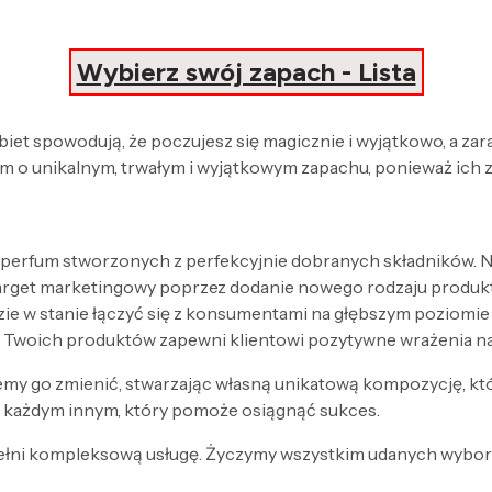
Wybierz swój zapach - Lista
obiet spowodują, że poczujesz się magicznie i wyjątkowo, a za
 o unikalnym, trwałym i wyjątkowym zapachu, ponieważ ich 
 perfum stworzonych z perfekcyjnie dobranych składników. Nak
target marketingowy poprzez dodanie nowego rodzaju produk
zie w stanie łączyć się z konsumentami na głębszym poziomi
 Twoich produktów zapewni klientowi pozytywne wrażenia n
my go zmienić, stwarzając własną unikatową kompozycję, kt
każdym innym, który pomoże osiągnąć sukces.
ełni kompleksową usługę. Życzymy wszystkim udanych wyboró