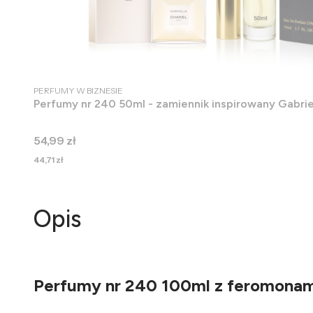
PRODUCENT
PERFUMY W BIZNESIE
Perfumy nr 240 50ml - zamiennik inspirowany Gabrie
Cena
54,99 zł
Cena
44,71 zł
Opis
Perfumy nr 240 100ml z feromonami 