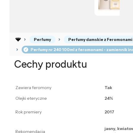
Perfumy
Perfumy damskie z Feromonami
Perfumy nr 240 100ml z feromonami - zamiennik in
Cechy produktu
Zawiera feromony
Tak
Olejki eteryczne
24%
Rok premiery
2017
jasny, kwiato
Rekomendacja