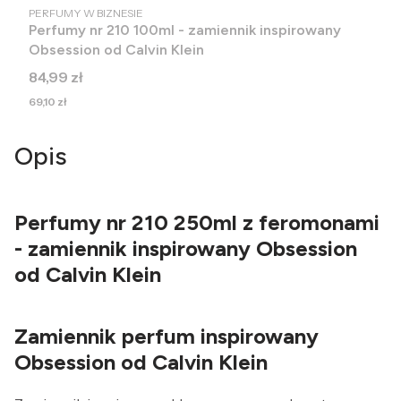
PRODUCENT
PERFUMY W BIZNESIE
Perfumy nr 210 100ml - zamiennik inspirowany
Obsession od Calvin Klein
Cena
84,99 zł
Cena
69,10 zł
Opis
Perfumy nr 210 250ml z feromonami
- zamiennik inspirowany Obsession
od Calvin Klein
Zamiennik perfum inspirowany
Obsession od Calvin Klein