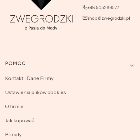
+48 505269577
shop@zwegrodzki.pl
Linki w stopce
POMOC
Kontakt i Dane Firmy
Ustawienia plików cookies
O firmie
Jak kupować
Porady