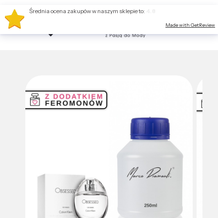
Średnia ocena zakupów w naszym sklepie to:
4.8
Made with GetReview