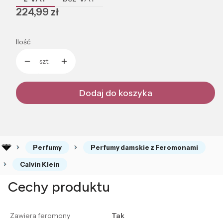
Cena
224,99 zł
Ilość
szt.
Dodaj do koszyka
Perfumy
Perfumy damskie z Feromonami
Calvin Klein
Cechy produktu
Zawiera feromony
Tak