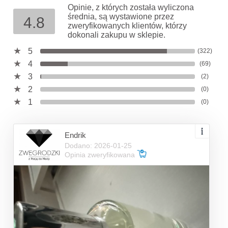
Opinie, z których została wyliczona
średnia, są wystawione przez
4.8
zweryfikowanych klientów, którzy
dokonali zakupu w sklepie.
5
(322)
4
(69)
3
(2)
2
(0)
1
(0)
Endrik
Dodano: 2026-01-25
Opinia zweryfikowana