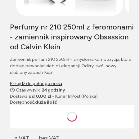
Perfumy nr 210 250ml z feromonami
- zamiennik inspirowany Obsession
od Calvin Klein
Zamiennik perfum 210 250ml – zmysłowa kompozycja, która
dodaje pewności siebie i elegancji. Odkryj swój nowy
ulubiony zapach. Kup!
Przejdź do pełnego opisu
Czas wysyłki:
24 godziny
Dostawa
od 0,00 zł
- Kurier InPost (Polska)
Dostępność:
duża ilość
Wybierz wariant produktu:
Poszczególne warianty mogą różnić się ceną
z VAT
bez VAT