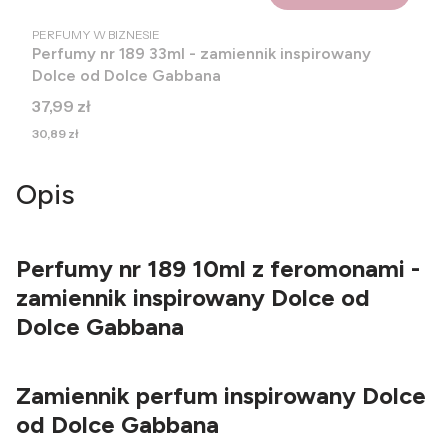
PRODUCENT
PERFUMY W BIZNESIE
Perfumy nr 189 33ml - zamiennik inspirowany
Dolce od Dolce Gabbana
Cena
37,99 zł
Cena
30,89 zł
Opis
Perfumy nr 189 10ml z feromonami -
zamiennik inspirowany Dolce od
Dolce Gabbana
Zamiennik perfum inspirowany Dolce
od Dolce Gabbana