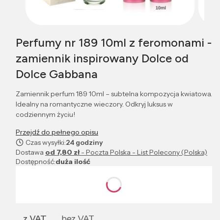
Perfumy nr 189 10ml z feromonami -
zamiennik inspirowany Dolce od
Dolce Gabbana
Zamiennik perfum 189 10ml – subtelna kompozycja kwiatowa.
Idealny na romantyczne wieczory. Odkryj luksus w
codziennym życiu!
Przejdź do pełnego opisu
Czas wysyłki:
24 godziny
Dostawa
od 7,80 zł
- Poczta Polska - List Polecony (Polska)
Dostępność:
duża ilość
Wybierz wariant produktu:
Poszczególne warianty mogą różnić się ceną
z VAT
bez VAT