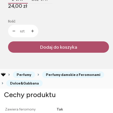
Cena
24,00 zł
Ilość
szt.
Dodaj do koszyka
Perfumy
Perfumy damskie z Feromonami
Dolce&Gabbana
Cechy produktu
Zawiera feromony
Tak