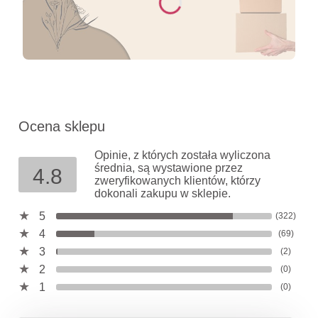
Ocena sklepu
Opinie, z których została wyliczona
średnia, są wystawione przez
4.8
zweryfikowanych klientów, którzy
dokonali zakupu w sklepie.
5
(322)
4
(69)
3
(2)
2
(0)
1
(0)