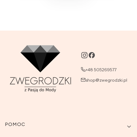
+48 505269577
shop@zwegrodzki.pl
Linki w stopce
POMOC