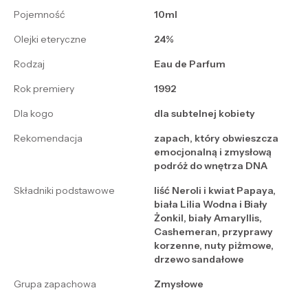
Pojemność
10ml
Olejki eteryczne
24%
Rodzaj
Eau de Parfum
Rok premiery
1992
Dla kogo
dla subtelnej kobiety
Rekomendacja
zapach, który obwieszcza
emocjonalną i zmysłową
podróż do wnętrza DNA
Składniki podstawowe
liść Neroli i kwiat Papaya,
biała Lilia Wodna i Biały
Żonkil, biały Amaryllis,
Cashemeran, przyprawy
korzenne, nuty piżmowe,
drzewo sandałowe
Grupa zapachowa
Zmysłowe