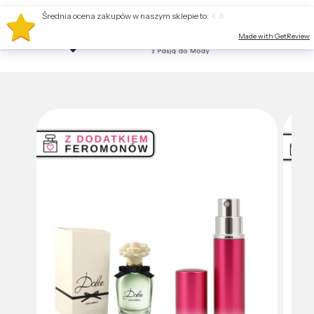
Średnia ocena zakupów w naszym sklepie to:
4.8
Made with GetReview