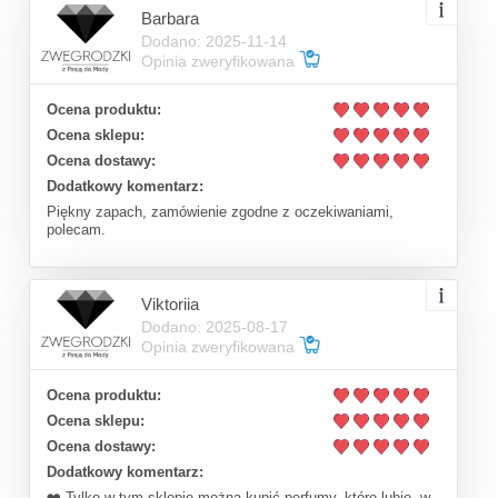
Barbara
Dodano: 2025-11-14
Opinia zweryfikowana
Ocena produktu:
Ocena sklepu:
Ocena dostawy:
Dodatkowy komentarz:
Piękny zapach, zamówienie zgodne z oczekiwaniami,
polecam.
Viktoriia
Dodano: 2025-08-17
Opinia zweryfikowana
Ocena produktu:
Ocena sklepu:
Ocena dostawy:
Dodatkowy komentarz:
❤️ Tylko w tym sklepie można kupić perfumy, które lubię, w