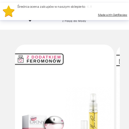
Średnia ocena zakupów w naszym sklepie to:
4.8
Made with GetReview