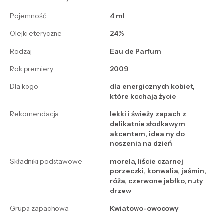
Pojemność
4 ml
Olejki eteryczne
24%
Rodzaj
Eau de Parfum
Rok premiery
2009
Dla kogo
dla energicznych kobiet,
które kochają życie
Rekomendacja
lekki i świeży zapach z
delikatnie słodkawym
akcentem, idealny do
noszenia na dzień
Składniki podstawowe
morela, liście czarnej
porzeczki, konwalia, jaśmin,
róża, czerwone jabłko, nuty
drzew
Grupa zapachowa
Kwiatowo-owocowy