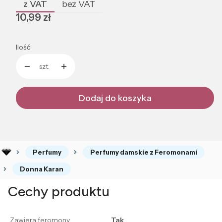
z VAT
bez VAT
Cena
10,99 zł
Ilość
szt.
Dodaj do koszyka
Perfumy
Perfumy damskie z Feromonami
Donna Karan
Cechy produktu
Zawiera feromony
Tak