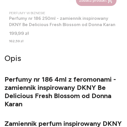
Zobacz produkt
PRODUCENT
PERFUMY W BIZNESIE
Perfumy nr 186 250ml - zamiennik inspirowany
DKNY Be Delicious Fresh Blossom od Donna Karan
Cena
199,99 zł
Cena
162,59 zł
Opis
Perfumy nr 186 4ml z feromonami -
zamiennik inspirowany DKNY Be
Delicious Fresh Blossom od Donna
Karan
Zamiennik perfum inspirowany DKNY