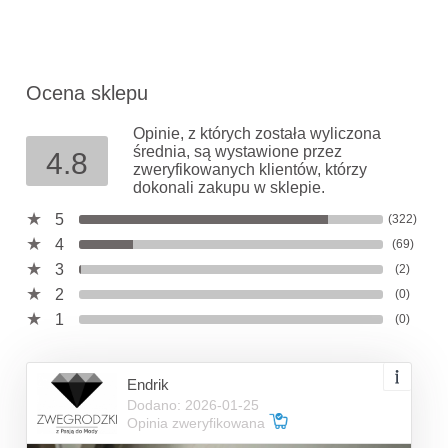
Ocena sklepu
Opinie, z których została wyliczona
średnia, są wystawione przez
4.8
zweryfikowanych klientów, którzy
dokonali zakupu w sklepie.
5
(322)
4
(69)
3
(2)
2
(0)
1
(0)
Endrik
Dodano: 2026-01-25
Opinia zweryfikowana