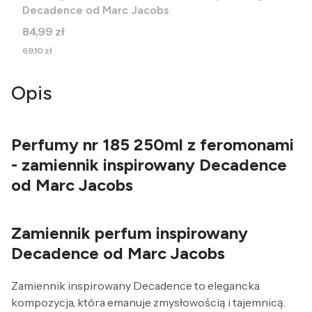
Decadence od Marc Jacobs
Cena
84,99 zł
Cena
69,10 zł
Opis
Perfumy nr 185 250ml z feromonami
- zamiennik inspirowany Decadence
od Marc Jacobs
Zamiennik perfum inspirowany
Decadence od Marc Jacobs
Zamiennik inspirowany Decadence to elegancka
kompozycja, która emanuje zmysłowością i tajemnicą.