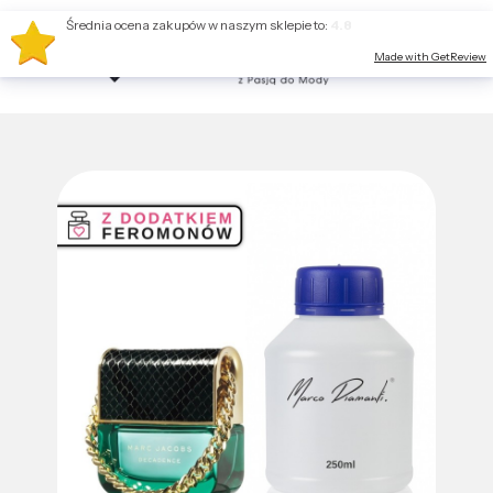
Średnia ocena zakupów w naszym sklepie to:
4.8
Made with GetReview