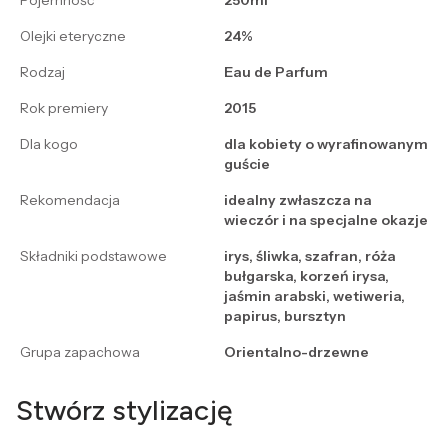
Pojemność
250ml
Olejki eteryczne
24%
Rodzaj
Eau de Parfum
Rok premiery
2015
Dla kogo
dla kobiety o wyrafinowanym
guście
Rekomendacja
idealny zwłaszcza na
wieczór i na specjalne okazje
Składniki podstawowe
irys, śliwka, szafran, róża
bułgarska, korzeń irysa,
jaśmin arabski, wetiweria,
papirus, bursztyn
Grupa zapachowa
Orientalno-drzewne
Stwórz stylizację