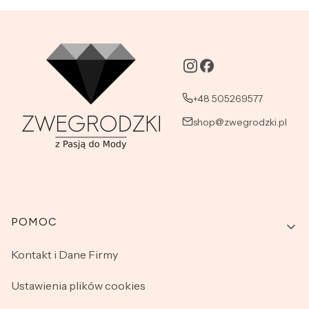
+48 505269577
shop@zwegrodzki.pl
Linki w stopce
POMOC
Kontakt i Dane Firmy
Ustawienia plików cookies