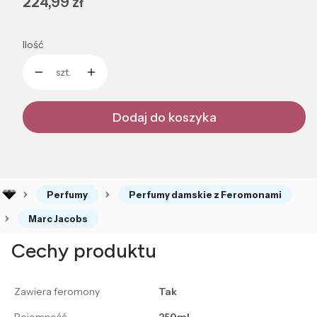
Cena
224,99 zł
Ilość
szt.
Dodaj do koszyka
Perfumy
Perfumy damskie z Feromonami
Marc Jacobs
Cechy produktu
Zawiera feromony
Tak