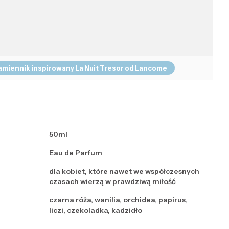
amiennik inspirowany La Nuit Tresor od Lancome
50ml
Eau de Parfum
dla kobiet, które nawet we współczesnych
czasach wierzą w prawdziwą miłość
czarna róża, wanilia, orchidea, papirus,
liczi, czekoladka, kadzidło