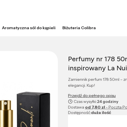
Aromatyczna sól do kąpieli
Biżuteria Colibra
Perfumy nr 178 50
inspirowany La Nu
Zamiennik perfum 178 50ml – zm
elegancji. Kup!
Przejdź do pełnego opisu
Czas wysyłki:
24 godziny
Dostawa
od 7,80 zł
- Poczta Po
Dostępność:
duża ilość
Wybierz wariant produktu: