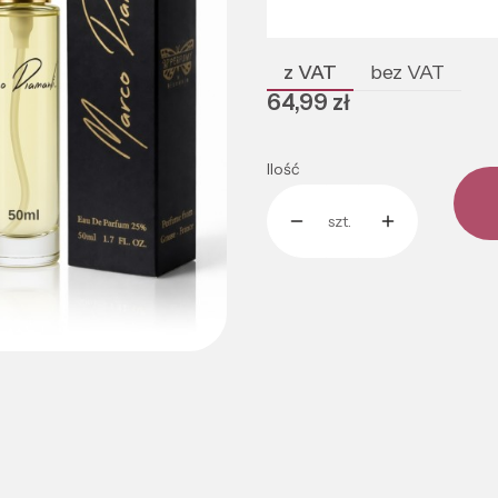
Poszczególne warianty mogą róż
z VAT
bez VAT
Cena
64,99 zł
Ilość
szt.