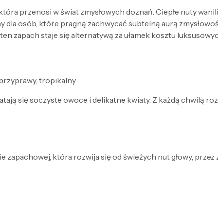
która przenosi w świat zmysłowych doznań. Ciepłe nuty wanil
dealny dla osób, które pragną zachwycać subtelną aurą zmysło
e ten zapach staje się alternatywą za ułamek kosztu luksusowy
przyprawy, tropikalny
tają się soczyste owoce i delikatne kwiaty. Z każdą chwilą r
e zapachowej, która rozwija się od świeżych nut głowy, przez