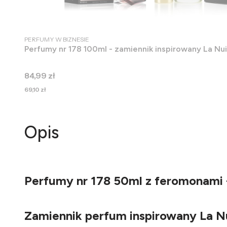
PRODUCENT
PERFUMY W BIZNESIE
Perfumy nr 178 100ml - zamiennik inspirowany La Nu
Cena
84,99 zł
Cena
69,10 zł
Opis
Perfumy nr 178 50ml z feromonami 
Zamiennik perfum inspirowany La N