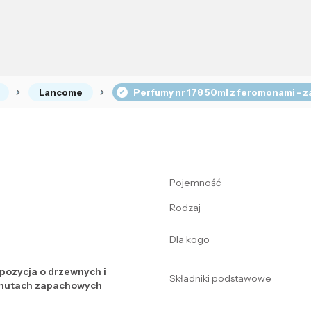
Lancome
Perfumy nr 178 50ml z feromonami - z
Pojemność
Rodzaj
Dla kogo
ozycja o drzewnych i
Składniki podstawowe
 nutach zapachowych