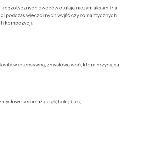
ii i egzotycznych owoców otulają niczym aksamitna
wości podczas wieczornych wyjść czy romantycznych
ch kompozycji.
ozkwita w intensywną, zmysłową woń, która przyciąga
 zmysłowe serce, aż po głęboką bazę.