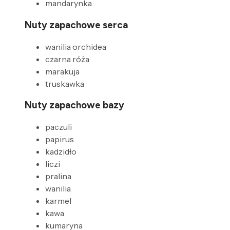
mandarynka
Nuty zapachowe serca
wanilia orchidea
czarna róża
marakuja
truskawka
Nuty zapachowe bazy
paczuli
papirus
kadzidło
liczi
pralina
wanilia
karmel
kawa
kumaryna