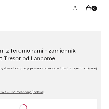
Produkty w k
Logowanie
Koszyk
ml z feromonami - zamiennik
it Tresor od Lancome
ysłowa kompozycja wanilii i owoców. Stwórz tajemniczą aurę
lska - List Polecony (Polska)