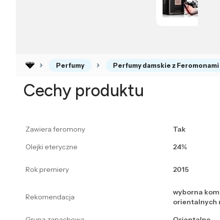
Perfumy
Perfumy damskie z Feromonami
Cechy produktu
Zawiera feromony
Tak
Olejki eteryczne
24%
Rok premiery
2015
wyborna komp
Rekomendacja
orientalnych
Grupa zapachowa
Orientalne