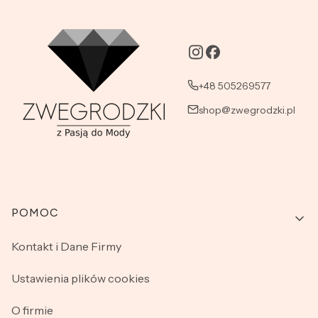
+48 505269577
shop@zwegrodzki.pl
Linki w stopce
POMOC
Kontakt i Dane Firmy
Ustawienia plików cookies
O firmie