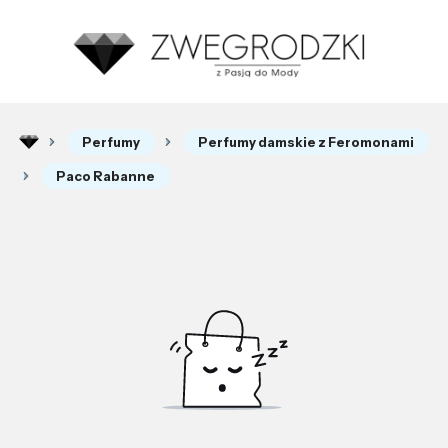
Perfumy
Perfumy damskie z Feromonami
Paco Rabanne