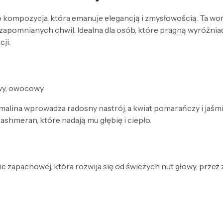
 kompozycja, która emanuje elegancją i zmysłowością. Ta woń
ezapomnianych chwil. Idealna dla osób, które pragną wyróżnia
ji.
owy, owocowy
alina wprowadza radosny nastrój, a kwiat pomarańczy i jaśmin 
ashmeran, które nadają mu głębię i ciepło.
e zapachowej, która rozwija się od świeżych nut głowy, przez