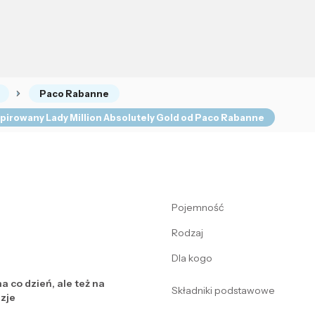
Paco Rabanne
spirowany Lady Million Absolutely Gold od Paco Rabanne
Pojemność
Rodzaj
Dla kogo
a co dzień, ale też na
Składniki podstawowe
zje