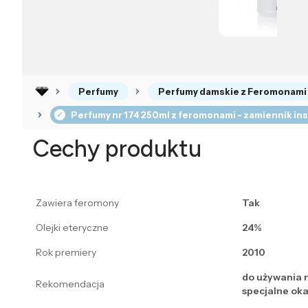
Perfumy
Perfumy damskie z Feromonami
Perfumy nr 174 250ml z feromonami - zamiennik in
Cechy produktu
Zawiera feromony
Tak
Olejki eteryczne
24%
Rok premiery
2010
do używania n
Rekomendacja
specjalne oka