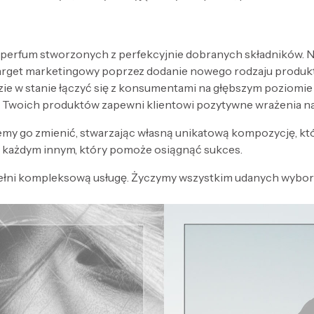
 perfum stworzonych z perfekcyjnie dobranych składników. Nak
target marketingowy poprzez dodanie nowego rodzaju produk
zie w stanie łączyć się z konsumentami na głębszym poziomi
 Twoich produktów zapewni klientowi pozytywne wrażenia n
my go zmienić, stwarzając własną unikatową kompozycję, kt
każdym innym, który pomoże osiągnąć sukces.
ełni kompleksową usługę. Życzymy wszystkim udanych wyboró