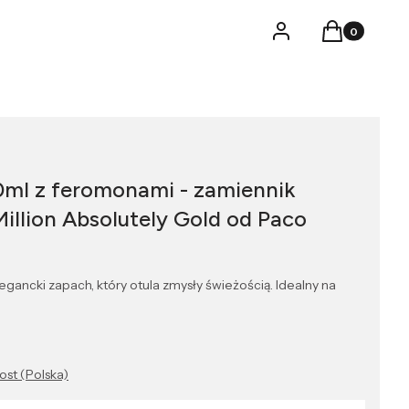
Produkty w k
Logowanie
Koszyk
0ml z feromonami - zamiennik
illion Absolutely Gold od Paco
gancki zapach, który otula zmysły świeżością. Idealny na
Post (Polska)