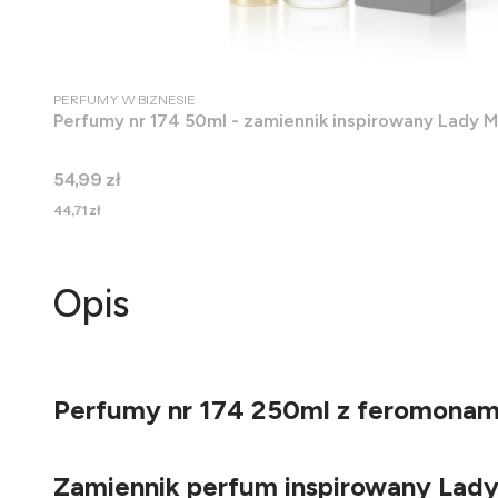
PRODUCENT
PERFUMY W BIZNESIE
Perfumy nr 174 50ml - zamiennik inspirowany Lady M
Cena
54,99 zł
Cena
44,71 zł
Opis
Perfumy nr 174 250ml z feromonami 
Zamiennik perfum inspirowany Lady