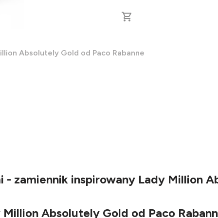
illion Absolutely Gold od Paco Rabanne
- zamiennik inspirowany Lady Million A
 Million Absolutely Gold od Paco Raban