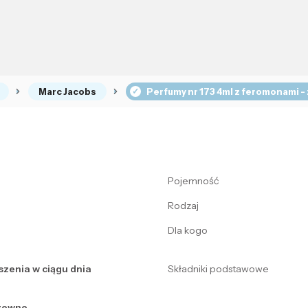
Marc Jacobs
Perfumy nr 173 4ml z feromonami -
Pojemność
Rodzaj
Dla kogo
szenia w ciągu dnia
Składniki podstawowe
zewne