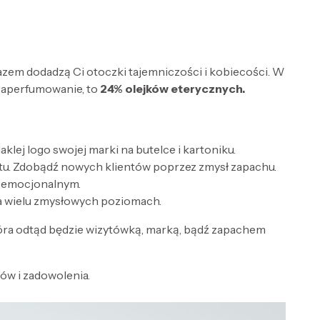
razem dodadzą Ci otoczki tajemniczości i kobiecości. W
zaperfumowanie, to
24% olejków eterycznych.
lej logo swojej marki na butelce i kartoniku.
tu. Zdobądź nowych klientów poprzez zmysł zapachu.
e emocjonalnym.
a wielu zmysłowych poziomach.
óra odtąd będzie wizytówką, marką, bądź zapachem
w i zadowolenia.