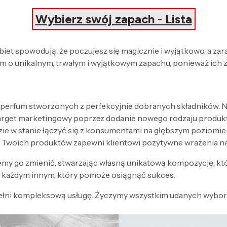
Wybierz swój zapach - Lista
obiet spowodują, że poczujesz się magicznie i wyjątkowo, a za
 o unikalnym, trwałym i wyjątkowym zapachu, ponieważ ich 
 perfum stworzonych z perfekcyjnie dobranych składników. Nak
target marketingowy poprzez dodanie nowego rodzaju produk
zie w stanie łączyć się z konsumentami na głębszym poziomi
 Twoich produktów zapewni klientowi pozytywne wrażenia n
my go zmienić, stwarzając własną unikatową kompozycję, kt
każdym innym, który pomoże osiągnąć sukces.
ełni kompleksową usługę. Życzymy wszystkim udanych wyboró