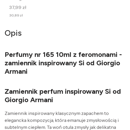
Cena
37,99 zł
Cena
30,89 zł
Opis
Perfumy nr 165 10ml z feromonami -
zamiennik inspirowany Si od Giorgio
Armani
Zamiennik perfum inspirowany Si od
Giorgio Armani
Zamiennik inspirowany klasycznym zapachem to
elegancka kompozycja, która emanuje zmysłowością i
subtelnym ciepłem. Ta woń otula zmysły jak delikatna