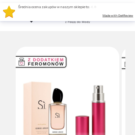
Średnia ocena zakupów w naszym sklepie to:
4.8
Made with GetReview