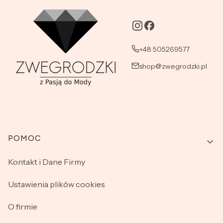
+48 505269577
shop@zwegrodzki.pl
Linki w stopce
POMOC
Kontakt i Dane Firmy
Ustawienia plików cookies
O firmie