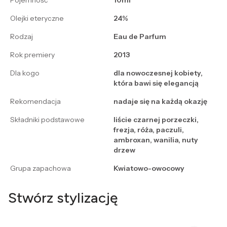
Pojemność
10ml
Olejki eteryczne
24%
Rodzaj
Eau de Parfum
Rok premiery
2013
Dla kogo
dla nowoczesnej kobiety,
która bawi się elegancją
Rekomendacja
nadaje się na każdą okazję
Składniki podstawowe
liście czarnej porzeczki,
frezja, róża, paczuli,
ambroxan, wanilia, nuty
drzew
Grupa zapachowa
Kwiatowo-owocowy
Stwórz stylizację