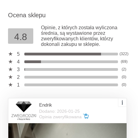
Ocena sklepu
Opinie, z których została wyliczona
średnia, są wystawione przez
4.8
zweryfikowanych klientów, którzy
dokonali zakupu w sklepie.
5
(322)
4
(69)
3
(2)
2
(0)
1
(0)
Endrik
Dodano: 2026-01-25
Opinia zweryfikowana