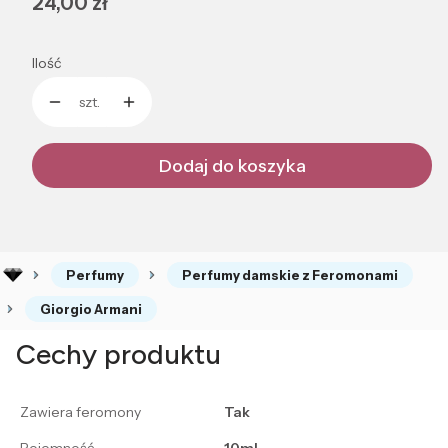
Cena
24,00 zł
Ilość
szt.
Dodaj do koszyka
Perfumy
Perfumy damskie z Feromonami
Giorgio Armani
Cechy produktu
Zawiera feromony
Tak