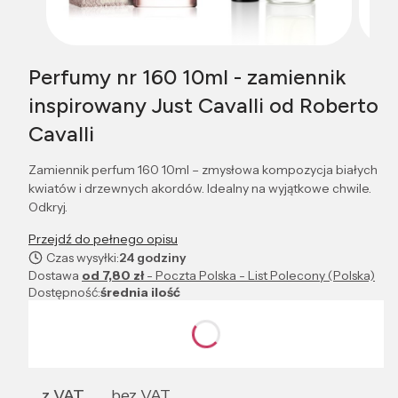
Perfumy nr 160 10ml - zamiennik
inspirowany Just Cavalli od Roberto
Cavalli
Zamiennik perfum 160 10ml – zmysłowa kompozycja białych
kwiatów i drzewnych akordów. Idealny na wyjątkowe chwile.
Odkryj.
Przejdź do pełnego opisu
Czas wysyłki:
24 godziny
Dostawa
od 7,80 zł
- Poczta Polska - List Polecony (Polska)
Dostępność:
średnia ilość
Wybierz wariant produktu:
Poszczególne warianty mogą różnić się ceną
z VAT
bez VAT