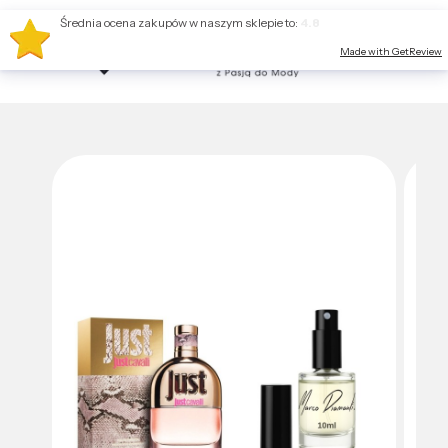
Średnia ocena zakupów w naszym sklepie to:
4.8
Made with GetReview