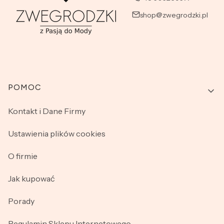
shop@zwegrodzki.pl
Linki w stopce
POMOC
Kontakt i Dane Firmy
Ustawienia plików cookies
O firmie
Jak kupować
Porady
Regulamin Sklepu Internetowego