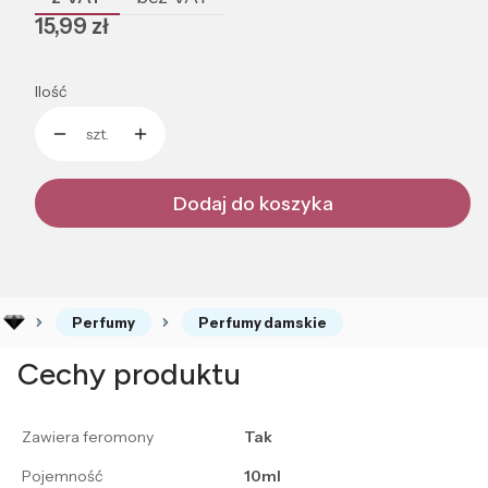
Cena
15,99 zł
Ilość
szt.
Dodaj do koszyka
Perfumy
Perfumy damskie
Cechy produktu
Zawiera feromony
Tak
Pojemność
10ml