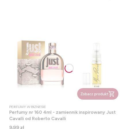
Zobacz produkt
PRODUCENT
PERFUMY W BIZNESIE
Perfumy nr 160 4ml - zamiennik inspirowany Just
Cavalli od Roberto Cavalli
Cena
9,99 zł