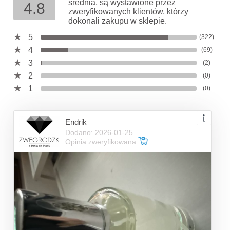
średnia, są wystawione przez
4.8
zweryfikowanych klientów, którzy
dokonali zakupu w sklepie.
5
(322)
4
(69)
3
(2)
2
(0)
1
(0)
Endrik
Dodano: 2026-01-25
Opinia zweryfikowana