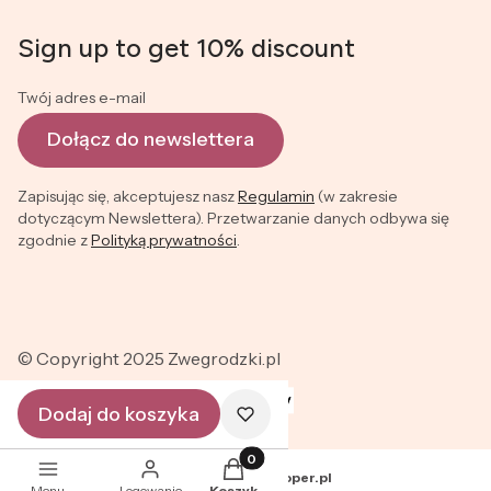
Sign up to get 10% discount
Twój adres e-mail
Dołącz do newslettera
Zapisując się, akceptujesz nasz
Regulamin
(w zakresie
dotyczącym Newslettera). Przetwarzanie danych odbywa się
zgodnie z
Polityką prywatności
.
© Copyright 2025 Zwegrodzki.pl
Dodaj do koszyka
Produkty w koszyku: 0. Zobacz szc
Sklep internetowy
Shoper.pl
Menu
Logowanie
Koszyk