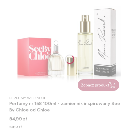
Zobacz produkt
PRODUCENT
PERFUMY W BIZNESIE
Perfumy nr 158 100ml - zamiennik inspirowany See
By Chloe od Chloe
Cena
84,99 zł
Cena
69,10 zł