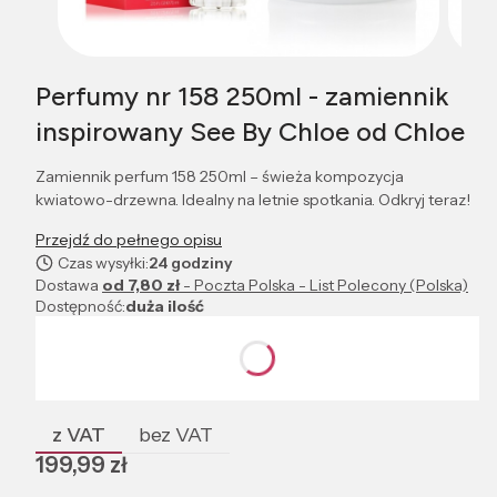
Perfumy nr 158 250ml - zamiennik
inspirowany See By Chloe od Chloe
Zamiennik perfum 158 250ml – świeża kompozycja
kwiatowo-drzewna. Idealny na letnie spotkania. Odkryj teraz!
Przejdź do pełnego opisu
Czas wysyłki:
24 godziny
Dostawa
od 7,80 zł
- Poczta Polska - List Polecony (Polska)
Dostępność:
duża ilość
Wybierz wariant produktu:
Poszczególne warianty mogą różnić się ceną
z VAT
bez VAT
Cena
199,99 zł