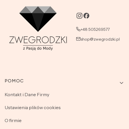
+48 505269577
shop@zwegrodzki.pl
Linki w stopce
POMOC
Kontakt i Dane Firmy
Ustawienia plików cookies
O firmie