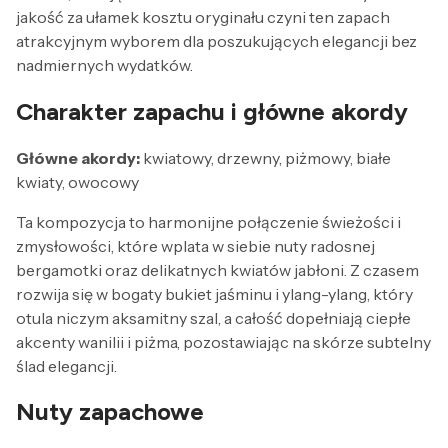
jakość za ułamek kosztu oryginału czyni ten zapach
atrakcyjnym wyborem dla poszukujących elegancji bez
nadmiernych wydatków.
Charakter zapachu i główne akordy
Główne akordy:
kwiatowy, drzewny, piżmowy, białe
kwiaty, owocowy
Ta kompozycja to harmonijne połączenie świeżości i
zmysłowości, które wplata w siebie nuty radosnej
bergamotki oraz delikatnych kwiatów jabłoni. Z czasem
rozwija się w bogaty bukiet jaśminu i ylang-ylang, który
otula niczym aksamitny szal, a całość dopełniają ciepłe
akcenty wanilii i piżma, pozostawiając na skórze subtelny
ślad elegancji.
Nuty zapachowe