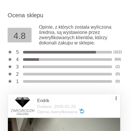
Ocena sklepu
Opinie, z których została wyliczona
średnia, są wystawione przez
4.8
zweryfikowanych klientów, którzy
dokonali zakupu w sklepie.
5
(322)
4
(69)
3
(2)
2
(0)
1
(0)
Endrik
Dodano: 2026-01-25
Opinia zweryfikowana