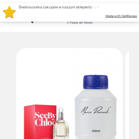
Średnia ocena zakupów w naszym sklepie to:
4.8
Made with GetReview