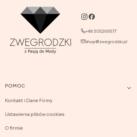
+48 505269577
shop@zwegrodzki.pl
Linki w stopce
POMOC
Kontakt i Dane Firmy
Ustawienia plików cookies
O firmie