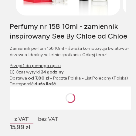
Perfumy nr 158 10ml - zamiennik
inspirowany See By Chloe od Chloe
Zamiennik perfum 158 10ml – świeża kompozycja kwiatowo-
drzewna. Idealny na letnie spotkania. Odkryj teraz!
Przejdź do pełnego opisu
Czas wysyłki:
24 godziny
Dostawa
od 7,80 zł
- Poczta Polska - List Polecony (Polska)
Dostępność:
duża ilość
Wybierz wariant produktu:
Poszczególne warianty mogą różnić się ceną
z VAT
bez VAT
Cena
15,99 zł