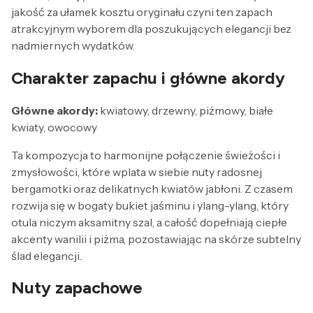
jakość za ułamek kosztu oryginału czyni ten zapach
atrakcyjnym wyborem dla poszukujących elegancji bez
nadmiernych wydatków.
Charakter zapachu i główne akordy
Główne akordy:
kwiatowy, drzewny, piżmowy, białe
kwiaty, owocowy
Ta kompozycja to harmonijne połączenie świeżości i
zmysłowości, które wplata w siebie nuty radosnej
bergamotki oraz delikatnych kwiatów jabłoni. Z czasem
rozwija się w bogaty bukiet jaśminu i ylang-ylang, który
otula niczym aksamitny szal, a całość dopełniają ciepłe
akcenty wanilii i piżma, pozostawiając na skórze subtelny
ślad elegancji.
Nuty zapachowe