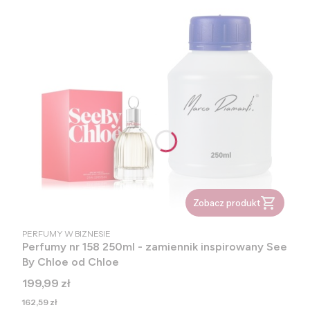
Zobacz produkt
PRODUCENT
PERFUMY W BIZNESIE
Perfumy nr 158 250ml - zamiennik inspirowany See
By Chloe od Chloe
Cena
199,99 zł
Cena
162,59 zł