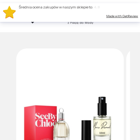
Średnia ocena zakupów w naszym sklepie to:
4.8
Made with GetReview