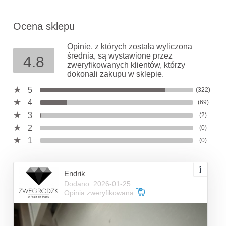
Ocena sklepu
Opinie, z których została wyliczona
średnia, są wystawione przez
4.8
zweryfikowanych klientów, którzy
dokonali zakupu w sklepie.
5
(322)
4
(69)
3
(2)
2
(0)
1
(0)
Endrik
Dodano: 2026-01-25
Opinia zweryfikowana