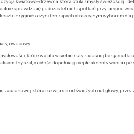
ycja kwiatowo-drzewna, która otula zmysły świeżością i deli
dealnie sprawdzi się podczas letnich spotkań przy lampce wi
osztu oryginału czyni ten zapach atrakcyjnym wyborem dla 
wiaty, owocowy
ysłowości, które wplata w siebie nuty radosnej bergamotki or
aksamitny szal, a całość dopełniają ciepłe akcenty wanilii i pi
e zapachowej, która rozwija się od świeżych nut głowy, przez