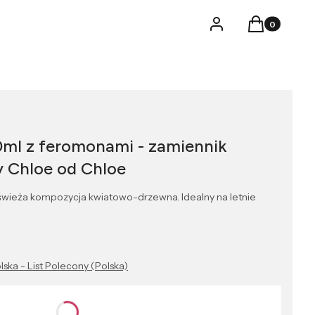
Produkty w k
Logowanie
Koszyk
0ml z feromonami - zamiennik
y Chloe od Chloe
świeża kompozycja kwiatowo-drzewna. Idealny na letnie
lska - List Polecony (Polska)