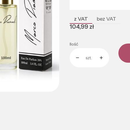
Poszczególne warianty mogą róż
z VAT
bez VAT
Cena
104,99 zł
Ilość
szt.