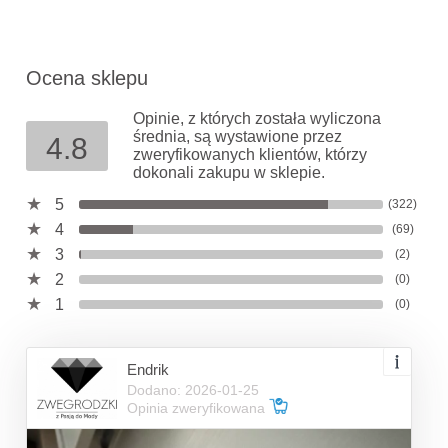
Ocena sklepu
Opinie, z których została wyliczona
średnia, są wystawione przez
4.8
zweryfikowanych klientów, którzy
dokonali zakupu w sklepie.
5
(322)
4
(69)
3
(2)
2
(0)
1
(0)
Endrik
Dodano: 2026-01-25
Opinia zweryfikowana