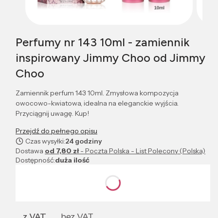
Perfumy nr 143 10ml - zamiennik
inspirowany Jimmy Choo od Jimmy
Choo
Zamiennik perfum 143 10ml. Zmysłowa kompozycja
owocowo-kwiatowa, idealna na eleganckie wyjścia.
Przyciągnij uwagę. Kup!
Przejdź do pełnego opisu
Czas wysyłki:
24 godziny
Dostawa
od 7,80 zł
- Poczta Polska - List Polecony (Polska)
Dostępność:
duża ilość
Wybierz wariant produktu:
Poszczególne warianty mogą różnić się ceną
z VAT
bez VAT