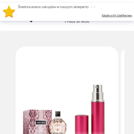
Średnia ocena zakupów w naszym sklepie to:
4.8
Made with GetReview