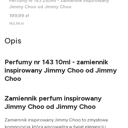
Perfumy nr 143 250ml - zamiennik inspirowany
Jimmy Choo od Jimmy Choo
Cena
199,99 zł
Cena
162,59 zł
Opis
Perfumy nr 143 10ml - zamiennik
inspirowany Jimmy Choo od Jimmy
Choo
Zamiennik perfum inspirowany
Jimmy Choo od Jimmy Choo
Zamiennik inspirowany Jimmy Choo to zmysłowa
kompozycja, która wprowadza w świat elegancji i