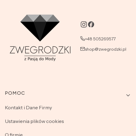
+48 505269577
shop@zwegrodzki.pl
Linki w stopce
POMOC
Kontakt i Dane Firmy
Ustawienia plików cookies
O firmie