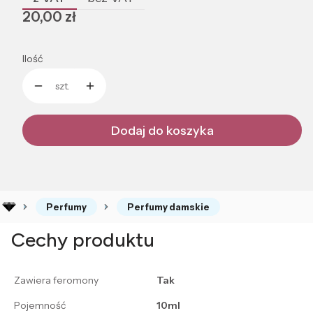
Cena
20,00 zł
Ilość
szt.
Dodaj do koszyka
Perfumy
Perfumy damskie
Cechy produktu
Zawiera feromony
Tak
Pojemność
10ml