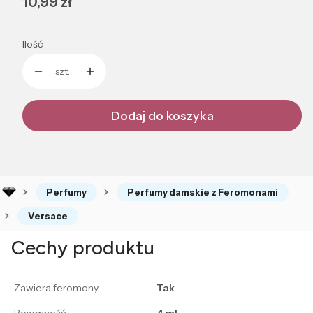
Cena
10,99 zł
Ilość
szt.
Dodaj do koszyka
Perfumy
Perfumy damskie z Feromonami
Versace
Cechy produktu
Zawiera feromony
Tak