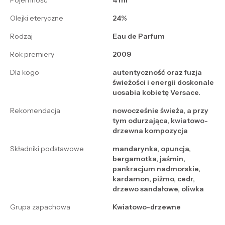
Pojemność
4 ml
Olejki eteryczne
24%
Rodzaj
Eau de Parfum
Rok premiery
2009
Dla kogo
autentyczność oraz fuzja
świeżości i energii doskonale
uosabia kobietę Versace.
Rekomendacja
nowocześnie świeża, a przy
tym odurzająca, kwiatowo-
drzewna kompozycja
Składniki podstawowe
mandarynka, opuncja,
bergamotka, jaśmin,
pankracjum nadmorskie,
kardamon, piżmo, cedr,
drzewo sandałowe, oliwka
Grupa zapachowa
Kwiatowo-drzewne