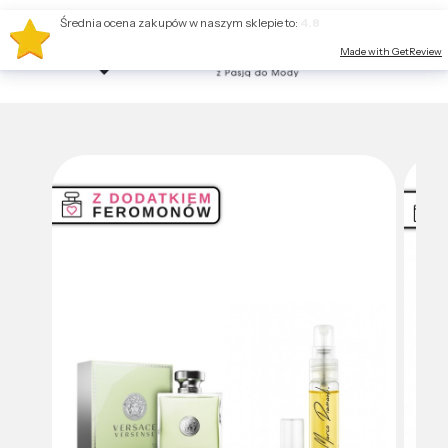
Średnia ocena zakupów w naszym sklepie to:
4.8
Made with GetReview