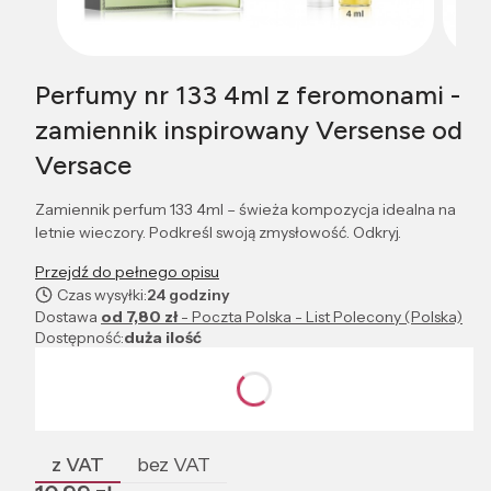
Perfumy nr 133 4ml z feromonami -
zamiennik inspirowany Versense od
Versace
Zamiennik perfum 133 4ml – świeża kompozycja idealna na
letnie wieczory. Podkreśl swoją zmysłowość. Odkryj.
Przejdź do pełnego opisu
Czas wysyłki:
24 godziny
Dostawa
od 7,80 zł
- Poczta Polska - List Polecony (Polska)
Dostępność:
duża ilość
Wybierz wariant produktu:
Poszczególne warianty mogą różnić się ceną
z VAT
bez VAT