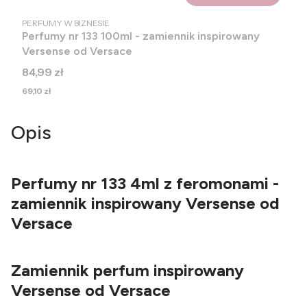
PRODUCENT
PERFUMY W BIZNESIE
Perfumy nr 133 100ml - zamiennik inspirowany
Versense od Versace
Cena
84,99 zł
Cena
69,10 zł
Opis
Perfumy nr 133 4ml z feromonami -
zamiennik inspirowany Versense od
Versace
Zamiennik perfum inspirowany
Versense od Versace