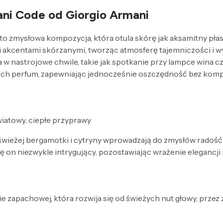
ni Code od Giorgio Armani
to zmysłowa kompozycja, która otula skórę jak aksamitny pła
i akcentami skórzanymi, tworząc atmosferę tajemniczości i wy
w nastrojowe chwile, takie jak spotkanie przy lampce wina cz
rogich perfum, zapewniając jednocześnie oszczędność bez k
iatowy, ciepłe przyprawy
 świeżej bergamotki i cytryny wprowadzają do zmysłów radość 
się on niezwykle intrygujący, pozostawiając wrażenie elegancji 
e zapachowej, która rozwija się od świeżych nut głowy, przez