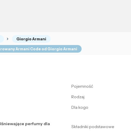
Giorgio Armani
pirowany Armani Code od Giorgio Armani
Pojemność
Rodzaj
Dla kogo
olśniewające perfumy dla
Składniki podstawowe