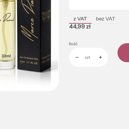
Poszczególne warianty mogą róż
z VAT
bez VAT
Cena
44,99 zł
Ilość
szt.