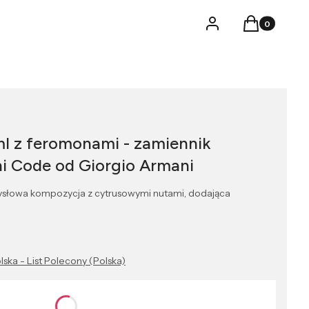
Produkty w k
Logowanie
Koszyk
ml z feromonami - zamiennik
i Code od Giorgio Armani
ysłowa kompozycja z cytrusowymi nutami, dodająca
lska - List Polecony (Polska)