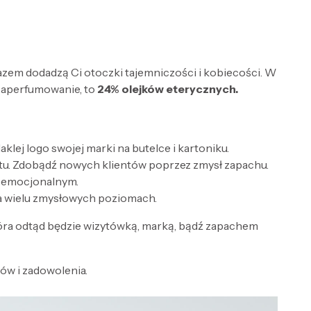
razem dodadzą Ci otoczki tajemniczości i kobiecości. W
zaperfumowanie, to
24% olejków eterycznych.
lej logo swojej marki na butelce i kartoniku.
tu. Zdobądź nowych klientów poprzez zmysł zapachu.
e emocjonalnym.
a wielu zmysłowych poziomach.
óra odtąd będzie wizytówką, marką, bądź zapachem
w i zadowolenia.