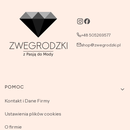
+48 505269577
shop@zwegrodzki.pl
Linki w stopce
POMOC
Kontakt i Dane Firmy
Ustawienia plików cookies
O firmie