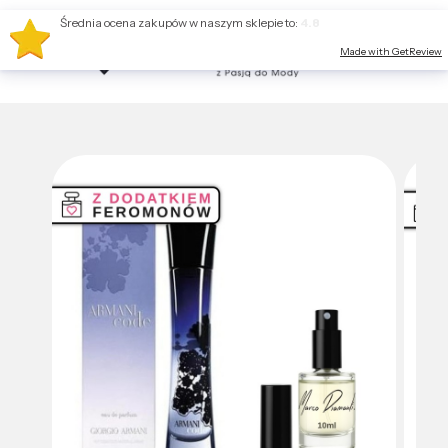
Średnia ocena zakupów w naszym sklepie to:
4.8
Made with GetReview