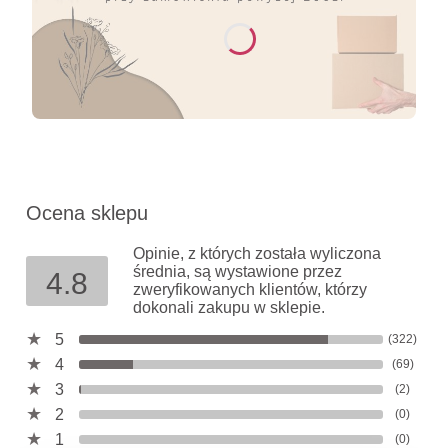
Ocena sklepu
Opinie, z których została wyliczona
średnia, są wystawione przez
4.8
zweryfikowanych klientów, którzy
dokonali zakupu w sklepie.
5
(322)
4
(69)
3
(2)
2
(0)
1
(0)