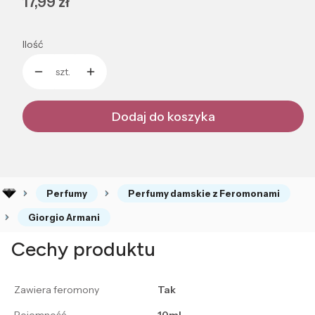
Cena
17,99 zł
Ilość
szt.
Dodaj do koszyka
Perfumy
Perfumy damskie z Feromonami
Giorgio Armani
Cechy produktu
Zawiera feromony
Tak