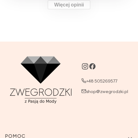
Więcej opinii
+48 505269577
shop@zwegrodzki.pl
Linki w stopce
POMOC