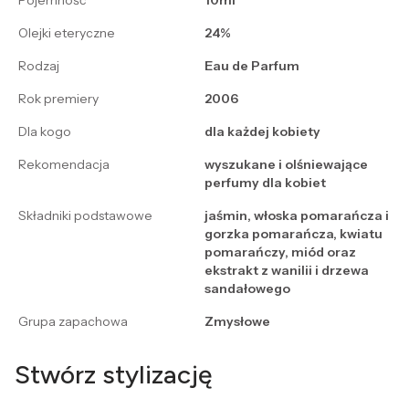
Pojemność
10ml
Olejki eteryczne
24%
Rodzaj
Eau de Parfum
Rok premiery
2006
Dla kogo
dla każdej kobiety
Rekomendacja
wyszukane i olśniewające
perfumy dla kobiet
Składniki podstawowe
jaśmin, włoska pomarańcza i
gorzka pomarańcza, kwiatu
pomarańczy, miód oraz
ekstrakt z wanilii i drzewa
sandałowego
Grupa zapachowa
Zmysłowe
Stwórz stylizację