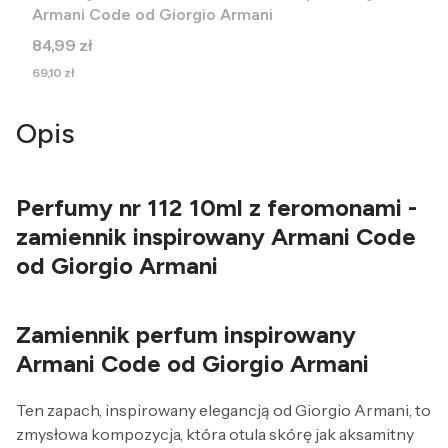
Armani Code od Giorgio Armani
Cena
84,99 zł
Cena
69,10 zł
Opis
Perfumy nr 112 10ml z feromonami -
zamiennik inspirowany Armani Code
od Giorgio Armani
Zamiennik perfum inspirowany
Armani Code od Giorgio Armani
Ten zapach, inspirowany elegancją od Giorgio Armani, to
zmysłowa kompozycja, która otula skórę jak aksamitny