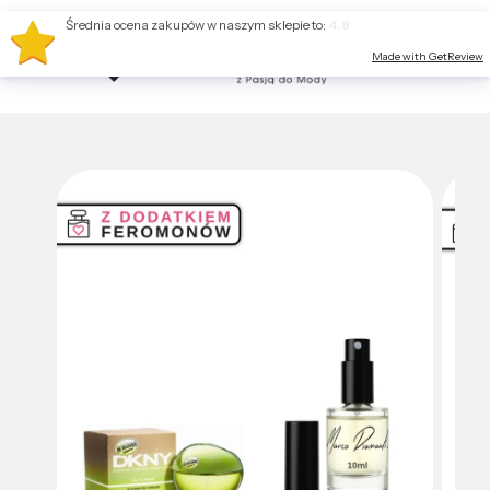
Średnia ocena zakupów w naszym sklepie to:
4.8
Made with GetReview