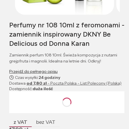
Perfumy nr 108 10ml z feromonami -
zamiennik inspirowany DKNY Be
Delicious od Donna Karan
Zamiennik perfum 108 10ml. Świeża kompozycja z nutami
grejpfruta i magnolii. Idealna na letnie dni. Odkryj!
Przejdź do pełnego opisu
Czas wysyłki:
24 godziny
Dostawa
od 7,80 zł
- Poczta Polska - List Polecony (Polska)
Dostępność:
duża ilość
Wybierz wariant produktu:
Poszczególne warianty mogą różnić się ceną
z VAT
bez VAT