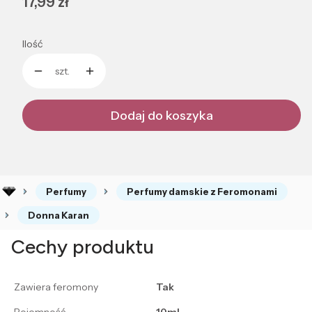
Cena
17,99 zł
Ilość
szt.
Dodaj do koszyka
Perfumy
Perfumy damskie z Feromonami
Donna Karan
Cechy produktu
Zawiera feromony
Tak