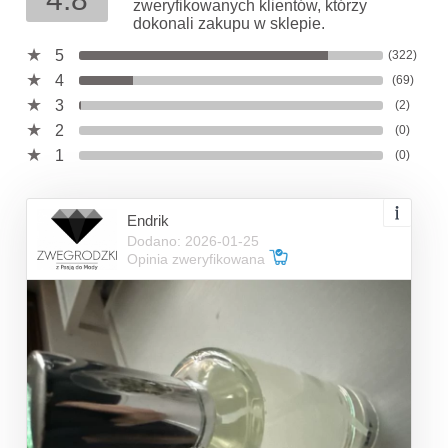
zweryfikowanych klientów, którzy
dokonali zakupu w sklepie.
5
(322)
4
(69)
3
(2)
2
(0)
1
(0)
Endrik
Dodano: 2026-01-25
Opinia zweryfikowana