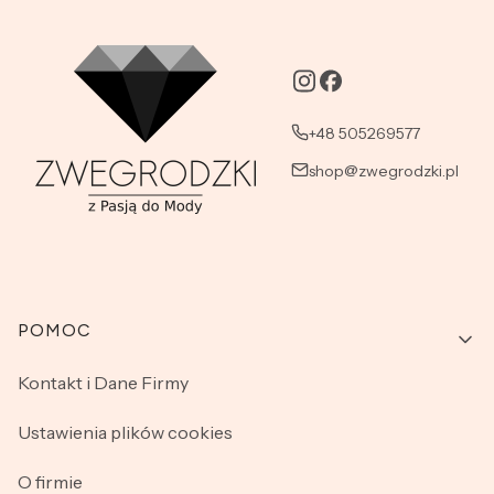
+48 505269577
shop@zwegrodzki.pl
Linki w stopce
POMOC
Kontakt i Dane Firmy
Ustawienia plików cookies
O firmie