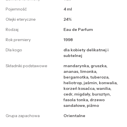
Pojemność
4 ml
Olejki eteryczne
24%
Rodzaj
Eau de Parfum
Rok premiery
1998
Dla kogo
dla kobiety delikatnej i
subtelnej
Składniki podstawowe
mandarynka, gruszka,
ananas, limonka,
bergamotka, tuberoza,
heliotrop, jaśmin, konwalia,
korzeń kosaćca, wanilia,
cedr, migdały, bursztyn,
fasola tonka, drzewo
sandałowe, piżmo
Grupa zapachowa
Orientalne