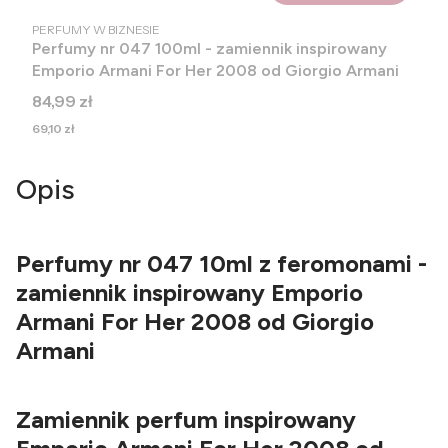
PRODUCENT
PERFUMY W BIZNESIE
Perfumy nr 047 100ml - zamiennik inspirowany
Emporio Armani For Her 2008 od Giorgio Armani
Cena
84,99 zł
Cena
69,10 zł
Opis
Perfumy nr 047 10ml z feromonami -
zamiennik inspirowany Emporio
Armani For Her 2008 od Giorgio
Armani
Zamiennik perfum inspirowany