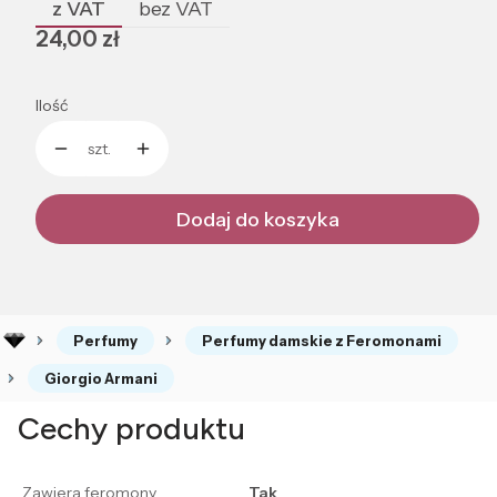
z VAT
bez VAT
Cena
24,00 zł
Ilość
szt.
Dodaj do koszyka
Perfumy
Perfumy damskie z Feromonami
Giorgio Armani
Cechy produktu
Zawiera feromony
Tak