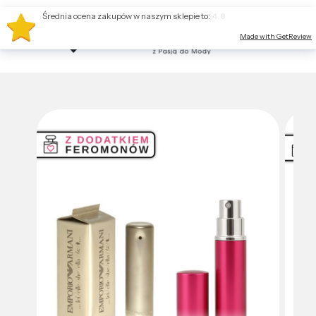
Średnia ocena zakupów w naszym sklepie to:
4.8
Made with GetReview