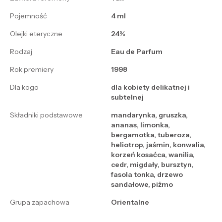
Pojemność
4 ml
Olejki eteryczne
24%
Rodzaj
Eau de Parfum
Rok premiery
1998
Dla kogo
dla kobiety delikatnej i
subtelnej
Składniki podstawowe
mandarynka, gruszka,
ananas, limonka,
bergamotka, tuberoza,
heliotrop, jaśmin, konwalia,
korzeń kosaćca, wanilia,
cedr, migdały, bursztyn,
fasola tonka, drzewo
sandałowe, piżmo
Grupa zapachowa
Orientalne