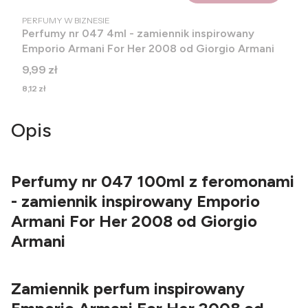
PRODUCENT
PERFUMY W BIZNESIE
Perfumy nr 047 4ml - zamiennik inspirowany
Emporio Armani For Her 2008 od Giorgio Armani
Cena
9,99 zł
Cena
8,12 zł
Opis
Perfumy nr 047 100ml z feromonami
- zamiennik inspirowany Emporio
Armani For Her 2008 od Giorgio
Armani
Zamiennik perfum inspirowany