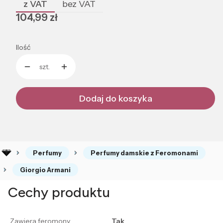
z VAT
bez VAT
Cena
104,99 zł
Ilość
szt.
Dodaj do koszyka
Perfumy
Perfumy damskie z Feromonami
Giorgio Armani
Cechy produktu
Zawiera feromony
Tak