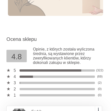
Ocena sklepu
Opinie, z których została wyliczona
średnia, są wystawione przez
4.8
zweryfikowanych klientów, którzy
dokonali zakupu w sklepie.
5
(322)
4
(69)
3
(2)
2
(0)
1
(0)