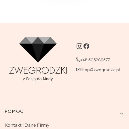
+48 505269577
shop@zwegrodzki.pl
Linki w stopce
POMOC
Kontakt i Dane Firmy