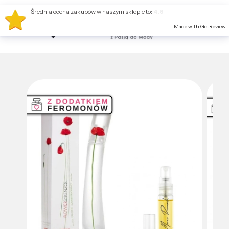
Średnia ocena zakupów w naszym sklepie to:
4.8
Made with GetReview