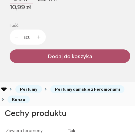
Cena
10,99 zł
Ilość
szt.
Dodaj do koszyka
Perfumy
Perfumy damskie z Feromonami
Kenzo
Cechy produktu
Zawiera feromony
Tak