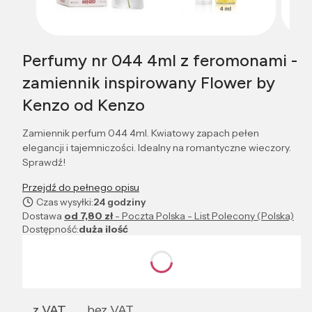
Perfumy nr 044 4ml z feromonami -
zamiennik inspirowany Flower by
Kenzo od Kenzo
Zamiennik perfum 044 4ml. Kwiatowy zapach pełen
elegancji i tajemniczości. Idealny na romantyczne wieczory.
Sprawdź!
Przejdź do pełnego opisu
Czas wysyłki:
24 godziny
Dostawa
od 7,80 zł
- Poczta Polska - List Polecony (Polska)
Dostępność:
duża ilość
Wybierz wariant produktu:
Poszczególne warianty mogą różnić się ceną
z VAT
bez VAT