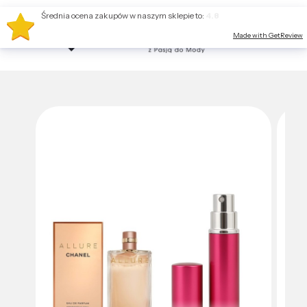
Średnia ocena zakupów w naszym sklepie to:
4.8
Made with GetReview