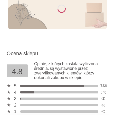
Ocena sklepu
Opinie, z których została wyliczona
średnia, są wystawione przez
4.8
zweryfikowanych klientów, którzy
dokonali zakupu w sklepie.
5
(322)
4
(69)
3
(2)
2
(0)
1
(0)