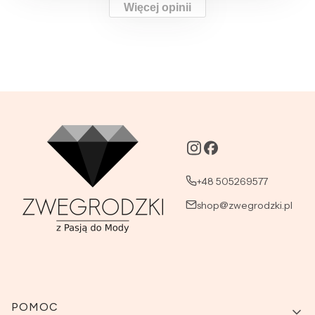
Więcej opinii
+48 505269577
shop@zwegrodzki.pl
Linki w stopce
POMOC