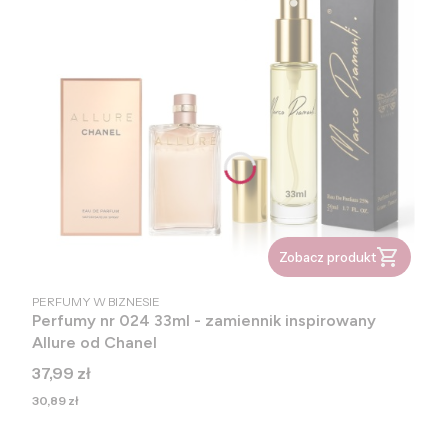
Zobacz produkt
PRODUCENT
PERFUMY W BIZNESIE
Perfumy nr 024 33ml - zamiennik inspirowany
Allure od Chanel
Cena
37,99 zł
Cena
30,89 zł