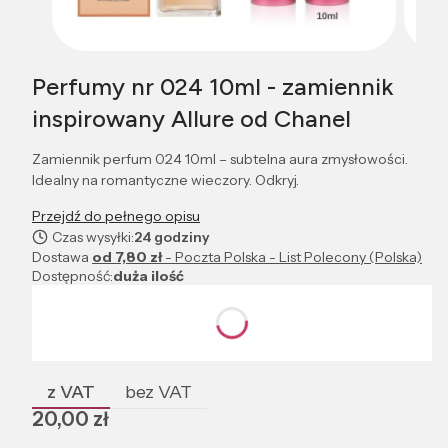
Perfumy nr 024 10ml - zamiennik
inspirowany Allure od Chanel
Zamiennik perfum 024 10ml – subtelna aura zmysłowości.
Idealny na romantyczne wieczory. Odkryj.
Przejdź do pełnego opisu
Czas wysyłki:
24 godziny
Dostawa
od 7,80 zł
- Poczta Polska - List Polecony (Polska)
Dostępność:
duża ilość
Wybierz wariant produktu:
Poszczególne warianty mogą różnić się ceną
z VAT
bez VAT
Cena
20,00 zł