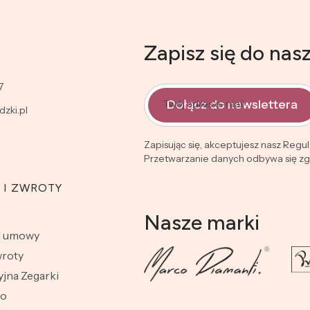
Zapisz się do nas
7
Dołącz do newslettera
Twój adres e-mail
zki.pl
Zapisując się, akceptujesz nasz Regu
Przetwarzanie danych odbywa się zgo
 I ZWROTY
Nasze marki
d umowy
wroty
jna Zegarki
wo