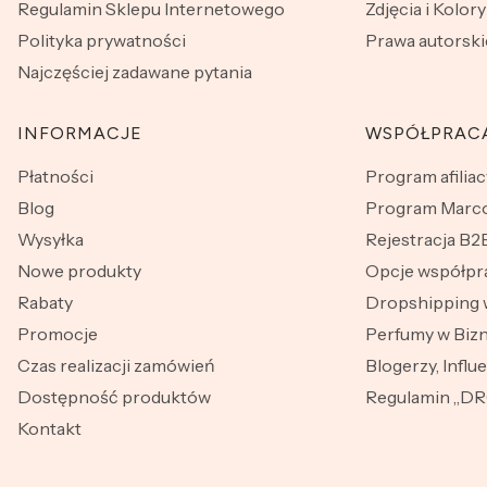
Regulamin Sklepu Internetowego
Zdjęcia i Kolory
Polityka prywatności
Prawa autorski
Najczęściej zadawane pytania
INFORMACJE
WSPÓŁPRAC
Płatności
Program afiliac
Blog
Program Marco
Wysyłka
Rejestracja B2
Nowe produkty
Opcje współpr
Rabaty
Dropshipping 
Promocje
Perfumy w Bizn
Czas realizacji zamówień
Blogerzy, Influ
Dostępność produktów
Regulamin „D
Kontakt