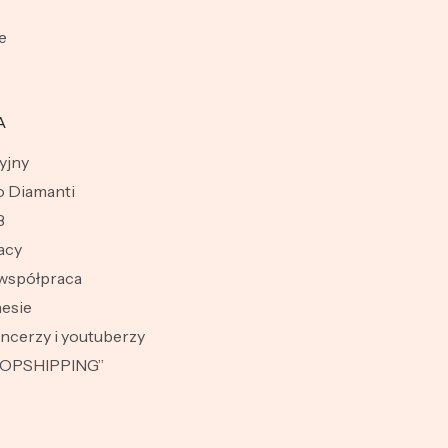
e
A
yjny
 Diamanti
B
acy
współpraca
esie
encerzy i youtuberzy
ROPSHIPPING”