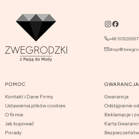
+48 50526957
shop@zwegrod
Linki w stopce
POMOC
GWARANCJA
Kontakt i Dane Firmy
Gwarancja
Ustawienia plików cookies
Odstąpienie o
O firmie
Reklamacje i z
Jak kupować
Karta Gwarancy
Porady
Bezpieczeńst