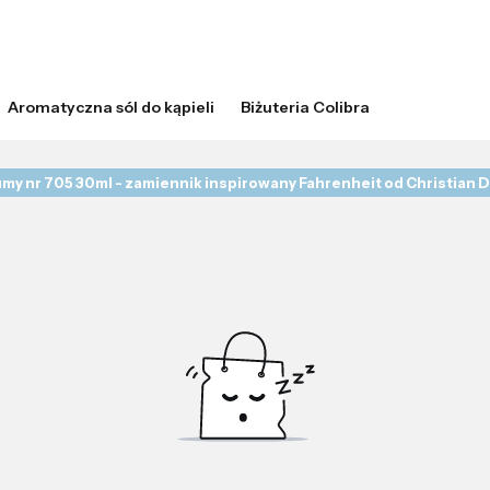
Aromatyczna sól do kąpieli
Biżuteria Colibra
my nr 705 30ml - zamiennik inspirowany Fahrenheit od Christian D