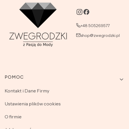
+48 505269577
shop@zwegrodzki.pl
Linki w stopce
POMOC
Kontakt i Dane Firmy
Ustawienia plików cookies
O firmie