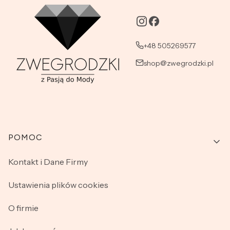
+48 505269577
shop@zwegrodzki.pl
Linki w stopce
POMOC
Kontakt i Dane Firmy
Ustawienia plików cookies
O firmie