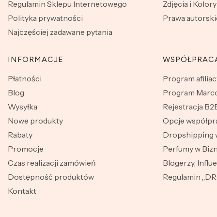
Regulamin Sklepu Internetowego
Zdjęcia i Kolory
Polityka prywatności
Prawa autorski
Najczęściej zadawane pytania
INFORMACJE
WSPÓŁPRAC
Płatności
Program afiliac
Blog
Program Marco
Wysyłka
Rejestracja B2
Nowe produkty
Opcje współpr
Rabaty
Dropshipping 
Promocje
Perfumy w Bizn
Czas realizacji zamówień
Blogerzy, Influ
Dostępność produktów
Regulamin „D
Kontakt