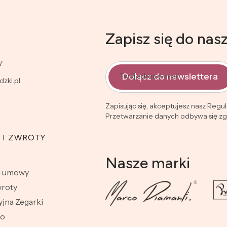
Zapisz się do nas
7
Dołącz do newslettera
Twój adres e-mail
zki.pl
Zapisując się, akceptujesz nasz Regu
Przetwarzanie danych odbywa się zgo
 I ZWROTY
Nasze marki
d umowy
wroty
jna Zegarki
wo