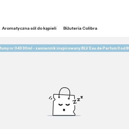
Aromatyczna sól do kąpieli
Biżuteria Colibra
fumy nr 043 30ml - zamiennik inspirowany BLV Eau de Parfum II od B