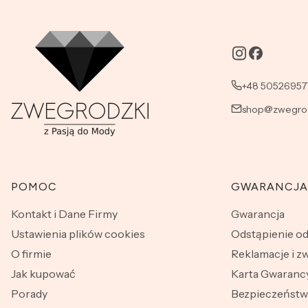
+48 50526957
shop@zwegrod
Linki w stopce
POMOC
GWARANCJA
Kontakt i Dane Firmy
Gwarancja
Ustawienia plików cookies
Odstąpienie o
O firmie
Reklamacje i z
Jak kupować
Karta Gwarancy
Porady
Bezpieczeńst