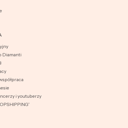
e
A
yjny
 Diamanti
B
acy
współpraca
esie
encerzy i youtuberzy
ROPSHIPPING”