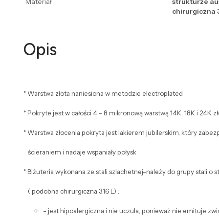
Materiał
strukturze a
chirurgiczna 
Opis
* Warstwa złota naniesiona w metodzie electroplated
* Pokryte jest w całości 4 - 8 mikronową warstwą 14K, 18K i 24K zł
* Warstwa złocenia pokryta jest lakierem jubilerskim, który zabe
ścieraniem i nadaje wspaniały połysk
* Biżuteria wykonana ze stali szlachetnej-należy do grupy stali o 
( podobna chirurgiczna 316 L) :
- jest hipoalergiczna i nie uczula, ponieważ nie emituje z