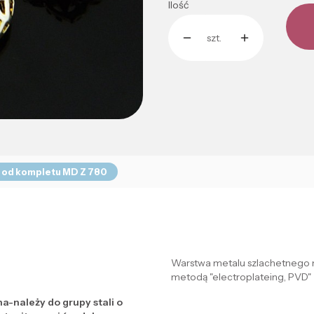
Ilość
szt.
 od kompletu MD Z 780
Warstwa metalu szlachetnego 
metodą "electroplateing, PVD"
na-należy do grupy stali o