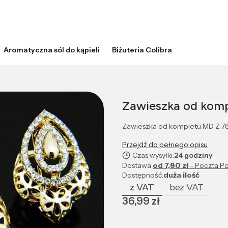
Aromatyczna sól do kąpieli
Biżuteria Colibra
Zawieszka od kom
Zawieszka od kompletu MD Z 7
Przejdź do pełnego opisu
Czas wysyłki:
24 godziny
Dostawa
od 7,80 zł
- Poczta Po
Dostępność:
duża ilość
z VAT
bez VAT
Cena
36,99 zł