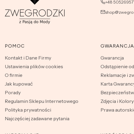
+48 50526957
shop@zwegrod
Linki w stopce
POMOC
GWARANCJA
Kontakt i Dane Firmy
Gwarancja
Ustawienia plików cookies
Odstąpienie o
O firmie
Reklamacje i z
Jak kupować
Karta Gwarancy
Porady
Bezpieczeńst
Regulamin Sklepu Internetowego
Zdjęcia i Kolory
Polityka prywatności
Prawa autorski
Najczęściej zadawane pytania