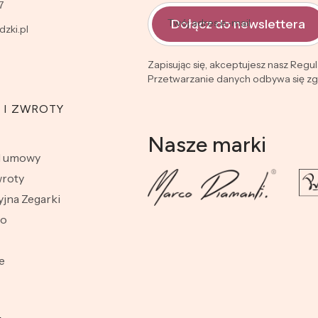
7
Dołącz do newslettera
Twój adres e-mail
zki.pl
Zapisując się, akceptujesz nasz Regu
Przetwarzanie danych odbywa się zgo
 I ZWROTY
Nasze marki
d umowy
wroty
jna Zegarki
wo
e