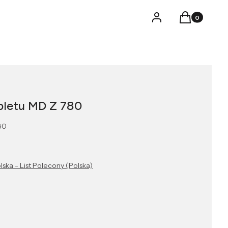
Produkty w k
Logowanie
Koszyk
pletu MD Z 780
80
lska - List Polecony (Polska)