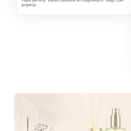
Fajne perfumy. Bardzo podobne do oryginalnych. Długi czas
projekcji.