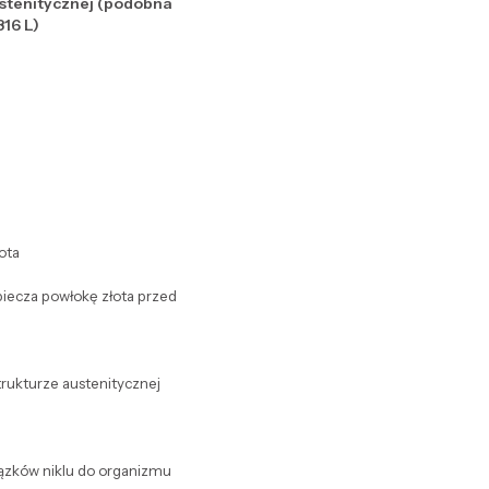
ustenitycznej (podobna
316 L)
ota
zpiecza powłokę złota przed
strukturze austenitycznej
wiązków niklu do organizmu