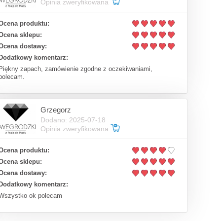
Opinia zweryfikowana
Ocena produktu:
Ocena sklepu:
Ocena dostawy:
Dodatkowy komentarz:
Piękny zapach, zamówienie zgodne z oczekiwaniami,
polecam.
Grzegorz
Dodano: 2025-07-18
Opinia zweryfikowana
Ocena produktu:
Ocena sklepu:
Ocena dostawy:
Dodatkowy komentarz:
Wszystko ok polecam