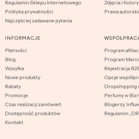
Regulamin Sklepu Internetowego
Zdjęcia i Kolory
Polityka prywatności
Prawa autorski
Najczęściej zadawane pytania
INFORMACJE
WSPÓŁPRAC
Płatności
Program afiliac
Blog
Program Marco
Wysyłka
Rejestracja B2
Nowe produkty
Opcje współpr
Rabaty
Dropshipping 
Promocje
Perfumy w Bizn
Czas realizacji zamówień
Blogerzy, Influ
Dostępność produktów
Regulamin „D
Kontakt