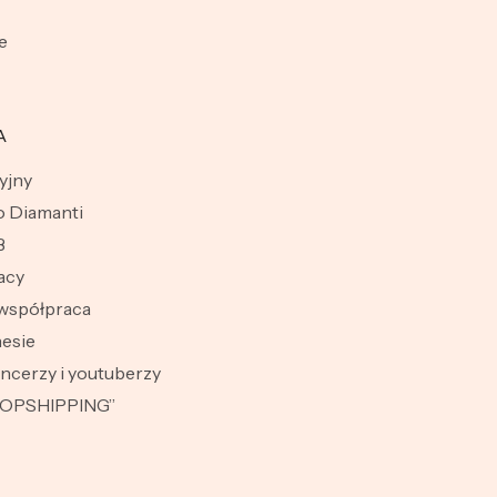
e
A
yjny
 Diamanti
B
acy
współpraca
esie
encerzy i youtuberzy
ROPSHIPPING”