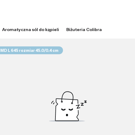
Aromatyczna sól do kąpieli
Biżuteria Colibra
MD L 645 rozmiar 45.0/0.4 cm