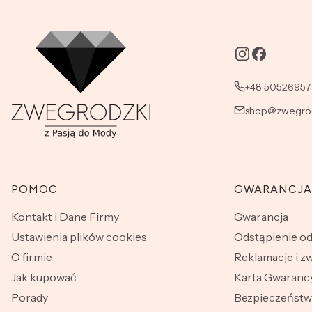
+48 50526957
shop@zwegrod
Linki w stopce
POMOC
GWARANCJA
Kontakt i Dane Firmy
Gwarancja
Ustawienia plików cookies
Odstąpienie o
O firmie
Reklamacje i z
Jak kupować
Karta Gwarancy
Porady
Bezpieczeńst