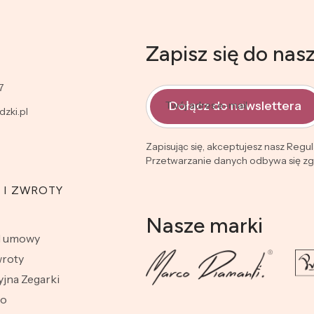
Zapisz się do nas
7
Dołącz do newslettera
Twój adres e-mail
zki.pl
Zapisując się, akceptujesz nasz Regu
Przetwarzanie danych odbywa się zgo
 I ZWROTY
Nasze marki
d umowy
wroty
jna Zegarki
wo