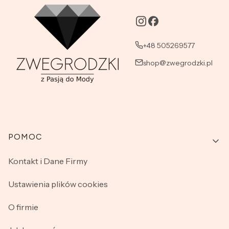
+48 505269577
shop@zwegrodzki.pl
Linki w stopce
POMOC
Kontakt i Dane Firmy
Ustawienia plików cookies
O firmie