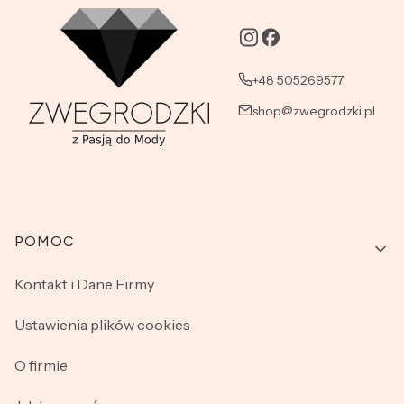
+48 505269577
shop@zwegrodzki.pl
Linki w stopce
POMOC
Kontakt i Dane Firmy
Ustawienia plików cookies
O firmie