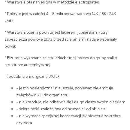
* Warstwa złota naniesiona w metodzie electroplated
* Pokryte jest w całości 4 - 8 mikronową warstwą 14K, 18K i 24K
złota
* Warstwa złocenia pokryta jest lakierem jubilerskim, który
zabezpiecza powłokę złota przed ścieraniem i nadaje wspaniały
połysk
* Biżuteria wykonana ze stali szlachetnej-należy do grupy stali o
strukturze austenitycznej
( podobna chirurgiczna 316 L) :
- jest hipoalergiczna i nie uczula, ponieważ nie emituje
związków niklu do organizmu
- nie koroduje, nie odbarwia się i długo cieszy swoim blaskiem
- ścieralność uzależniona od noszenia i od pH ciała
- nie wymaga specjalnej konserwacji jak biżuteria ze srebra,
czy złota