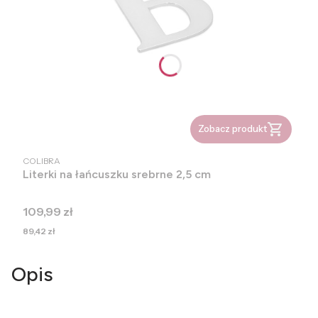
Zobacz produkt
PRODUCENT
COLIBRA
Literki na łańcuszku srebrne 2,5 cm
Cena
109,99 zł
Cena
89,42 zł
Opis