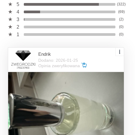
5
(322)
4
(69)
3
(2)
2
(0)
1
(0)
Endrik
Dodano: 2026-01-25
Opinia zweryfikowana