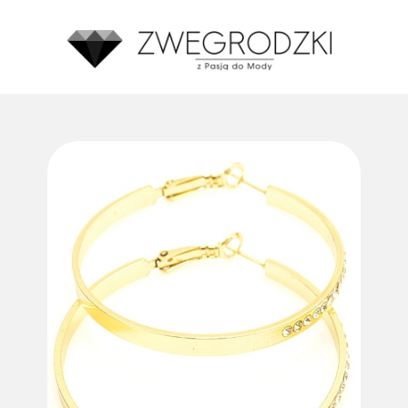
Średnia ocena zakupów w naszym sklepie to:
4.8
Made with GetReview