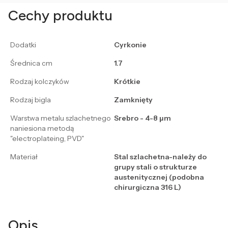
Cechy produktu
Dodatki
Cyrkonie
Średnica cm
1.7
Rodzaj kolczyków
Krótkie
Rodzaj bigla
Zamknięty
Warstwa metalu szlachetnego
Srebro - 4-8 μm
naniesiona metodą
"electroplateing, PVD"
Materiał
Stal szlachetna-należy do
grupy stali o strukturze
austenitycznej (podobna
chirurgiczna 316 L)
Opis