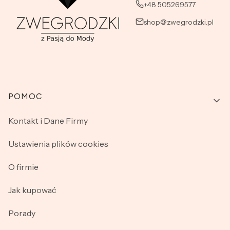
+48 505269577
shop@zwegrodzki.pl
Linki w stopce
POMOC
Kontakt i Dane Firmy
Ustawienia plików cookies
O firmie
Jak kupować
Porady