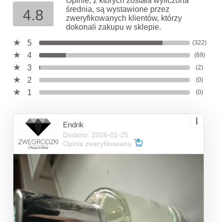
Opinie, z których została wyliczona
średnia, są wystawione przez
4.8
zweryfikowanych klientów, którzy
dokonali zakupu w sklepie.
5
(322)
4
(69)
3
(2)
2
(0)
1
(0)
Endrik
Dodano: 2026-01-25
Opinia zweryfikowana