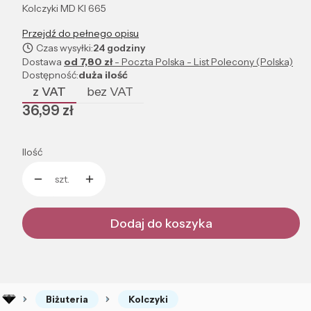
Kolczyki MD KI 665
Przejdź do pełnego opisu
Czas wysyłki:
24 godziny
Dostawa
od 7,80 zł
- Poczta Polska - List Polecony (Polska)
Dostępność:
duża ilość
z VAT
bez VAT
Cena
36,99 zł
Ilość
szt.
Dodaj do koszyka
Biżuteria
Kolczyki