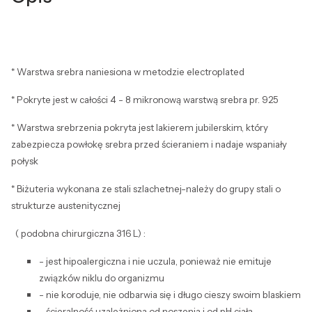
* Warstwa srebra naniesiona w metodzie electroplated
* Pokryte jest w całości 4 - 8 mikronową warstwą srebra pr. 925
* Warstwa srebrzenia pokryta jest lakierem jubilerskim, który
zabezpiecza powłokę srebra przed ścieraniem i nadaje wspaniały
połysk
* Biżuteria wykonana ze stali szlachetnej-należy do grupy stali o
strukturze austenitycznej
( podobna chirurgiczna 316 L) :
- jest hipoalergiczna i nie uczula, ponieważ nie emituje
związków niklu do organizmu
- nie koroduje, nie odbarwia się i długo cieszy swoim blaskiem
- ścieralność uzależniona od noszenia i od pH ciała