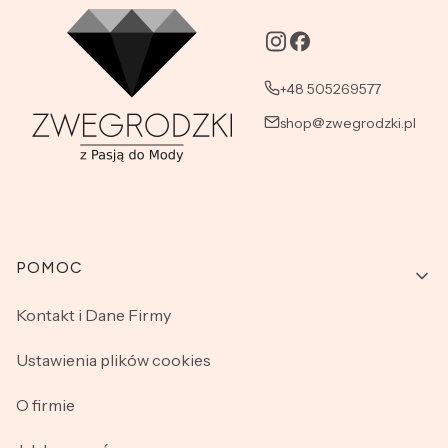
+48 505269577
shop@zwegrodzki.pl
Linki w stopce
POMOC
Kontakt i Dane Firmy
Ustawienia plików cookies
O firmie