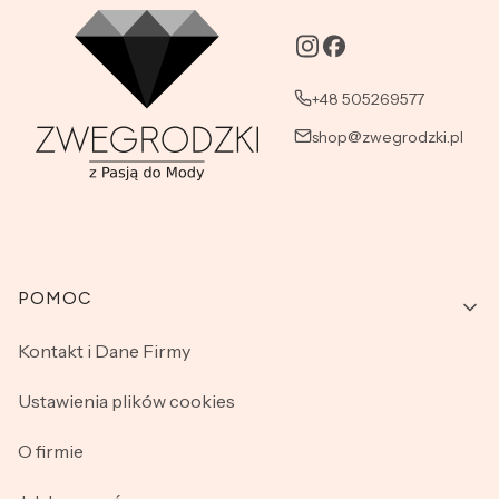
+48 505269577
shop@zwegrodzki.pl
Linki w stopce
POMOC
Kontakt i Dane Firmy
Ustawienia plików cookies
O firmie