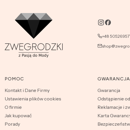
+48 50526957
shop@zwegrod
Linki w stopce
POMOC
GWARANCJA
Kontakt i Dane Firmy
Gwarancja
Ustawienia plików cookies
Odstąpienie o
O firmie
Reklamacje i z
Jak kupować
Karta Gwarancy
Porady
Bezpieczeńst