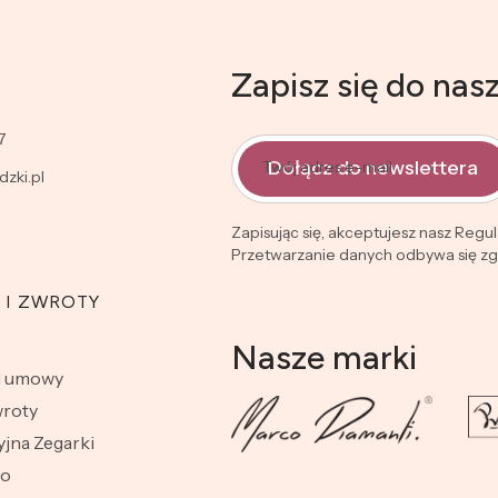
Zapisz się do nas
7
Dołącz do newslettera
Twój adres e-mail
zki.pl
Zapisując się, akceptujesz nasz Regu
Przetwarzanie danych odbywa się zgo
 I ZWROTY
Nasze marki
d umowy
wroty
jna Zegarki
wo