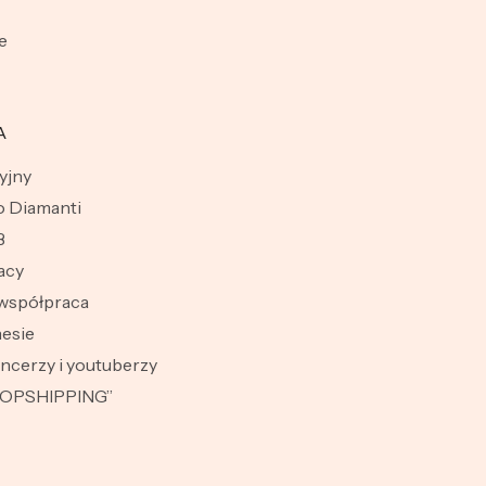
e
A
yjny
 Diamanti
B
acy
współpraca
esie
encerzy i youtuberzy
ROPSHIPPING”