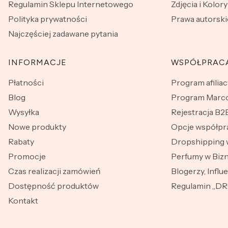
Regulamin Sklepu Internetowego
Zdjęcia i Kolory
Polityka prywatności
Prawa autorski
Najczęściej zadawane pytania
INFORMACJE
WSPÓŁPRAC
Płatności
Program afiliac
Blog
Program Marco
Wysyłka
Rejestracja B2
Nowe produkty
Opcje współpr
Rabaty
Dropshipping 
Promocje
Perfumy w Bizn
Czas realizacji zamówień
Blogerzy, Influ
Dostępność produktów
Regulamin „D
Kontakt